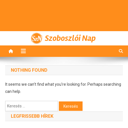
Szoboszlói Nap
NOTHING FOUND
It seems we can’t find what you’re looking for. Perhaps searching
can help.
Keresés:
LEGFRISSEBB HÍREK