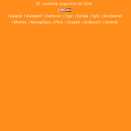
Skip
csütörtök, augusztus 06, 2026
to
Balaton
Budapest
Debrecen
Eger
Európa
Győr
Kecskemét
content
Miskolc
Nyíregyháza
Pécs
Szeged
Szoboszló
Szolnok