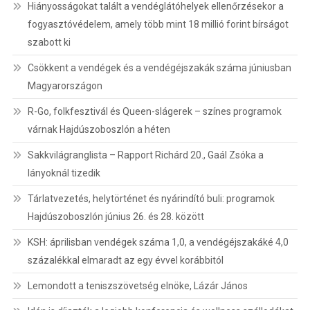
Hiányosságokat talált a vendéglátóhelyek ellenőrzésekor a
fogyasztóvédelem, amely több mint 18 millió forint bírságot
szabott ki
Csökkent a vendégek és a vendégéjszakák száma júniusban
Magyarországon
R-Go, folkfesztivál és Queen-slágerek – színes programok
várnak Hajdúszoboszlón a héten
Sakkvilágranglista – Rapport Richárd 20., Gaál Zsóka a
lányoknál tizedik
Tárlatvezetés, helytörténet és nyárindító buli: programok
Hajdúszoboszlón június 26. és 28. között
KSH: áprilisban vendégek száma 1,0, a vendégéjszakáké 4,0
százalékkal elmaradt az egy évvel korábbitól
Lemondott a teniszszövetség elnöke, Lázár János