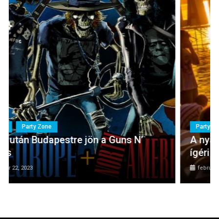
Party Zone
A nyár legváltozatosabb partisorozatát
ígéri a Balaton Sound
február 9, 2023