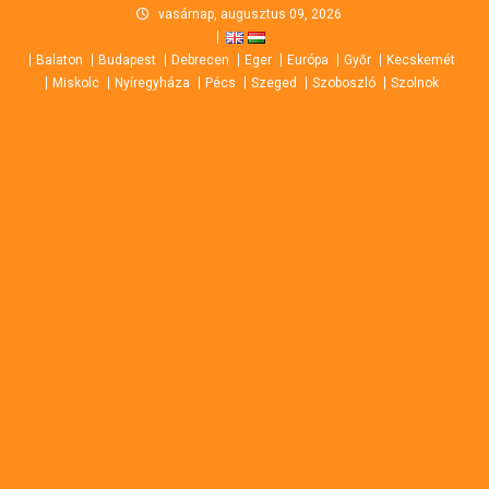
Skip
vasárnap, augusztus 09, 2026
to
Balaton
Budapest
Debrecen
Eger
Európa
Győr
Kecskemét
content
Miskolc
Nyíregyháza
Pécs
Szeged
Szoboszló
Szolnok