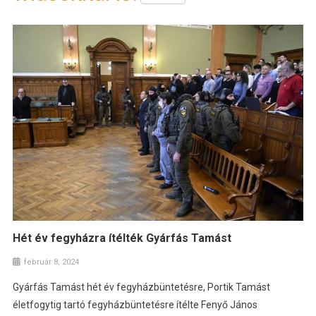
Hét év fegyházra ítélték Gyárfás Tamást
február 8, 2024
Gyárfás Tamást hét év fegyházbüntetésre, Portik Tamást
életfogytig tartó fegyházbüntetésre ítélte Fenyő János