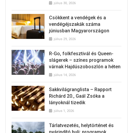
július 30, 2026
Csökkent a vendégek és a
vendégéjszakák száma
júniusban Magyarországon
július 29, 2026
R-Go, folkfesztivál és Queen-
slágerek – színes programok
várnak Hajdúszoboszlón a héten
július 14, 2026
Sakkvilágranglista – Rapport
Richárd 20., Gaál Zsóka a
lányoknál tizedik
július 1, 2026
Tárlatvezetés, helytörténet és
nyárindító buli: programok