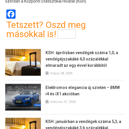
szerdán a Központi Statisztikai Hivatal (KSH).
Facebook
Tetszett? Oszd meg
másokkal is!
KSH: áprilisban vendégek száma 1,0, a
vendégéjszakáké 4,0 százalékkal
elmaradt az egy évvel korábbitól
május 28, 2026
Elektromos elegancia új szinten – BMW
i4 és iX1 akcióban
március 27, 2026
KSH: januárban a vendégek száma 5,3, a
vendégéjszakáké 3,6 százalékkal