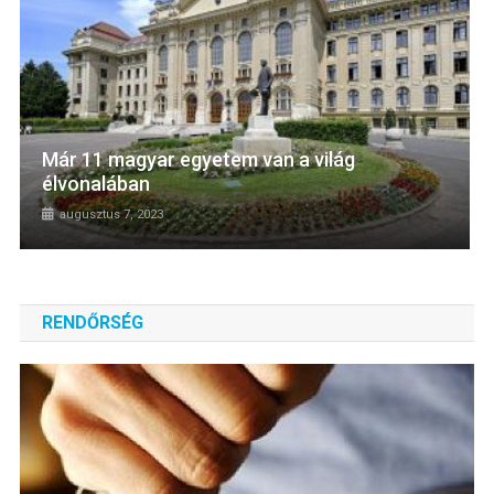
Már 11 magyar egyetem van a világ
élvonalában
augusztus 7, 2023
RENDŐRSÉG