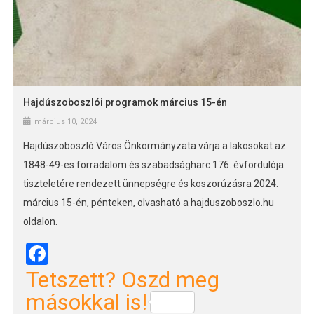
Hajdúszoboszlói programok március 15-én
március 10, 2024
Hajdúszoboszló Város Önkormányzata várja a lakosokat az
1848-49-es forradalom és szabadságharc 176. évfordulója
tiszteletére rendezett ünnepségre és koszorúzásra 2024.
március 15-én, pénteken, olvasható a hajduszoboszlo.hu
oldalon.
Facebook
Tetszett? Oszd meg
másokkal is!