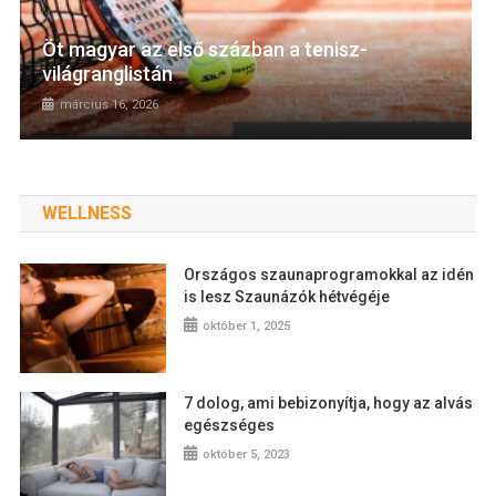
Öt magyar az első százban a tenisz-
világranglistán
március 16, 2026
WELLNESS
Országos szaunaprogramokkal az idén
is lesz Szaunázók hétvégéje
október 1, 2025
7 dolog, ami bebizonyítja, hogy az alvás
egészséges
október 5, 2023