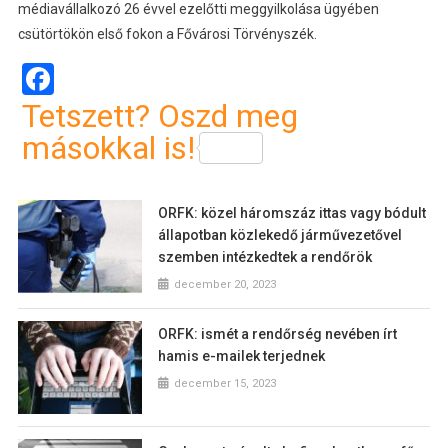
médiavállalkozó 26 évvel ezelőtti meggyilkolása ügyében
csütörtökön első fokon a Fővárosi Törvényszék.
Facebook
Tetszett? Oszd meg
másokkal is!
ORFK: közel háromszáz ittas vagy bódult
állapotban közlekedő járművezetővel
szemben intézkedtek a rendőrök
december 20, 2023
ORFK: ismét a rendőrség nevében írt
hamis e-mailek terjednek
december 15, 2023