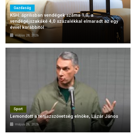
Gazdaság
KSH: áprilisban vendégek száma 1,0, a
vendégéjszakáké 4,0 százalékkal elmaradt az egy
évvel korábbitól
május 28, 2026
Sport
Lemondott a teniszszövetség elnöke, Lázár János
május 26, 2026