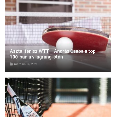
Asztalitenisz WTT – András Csaba a top
100-ban a világranglistán
március 24, 2026