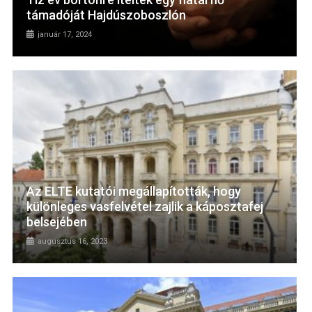
támadóját Hajdúszoboszlón
január 17, 2024
Az ELTE kutatói megállapították, hogy
különleges vasfelvétel zajlik a káposztafej
belsejében
augusztus 16, 2023