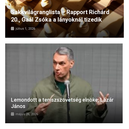
Sakkvilágranglista – Rapport Richárd
20., Gaál Zsóka a lányoknál tizedik
július 1, 2026
Lemondott a teniszszövetség elnöke, Lázár
János
május 26, 2026