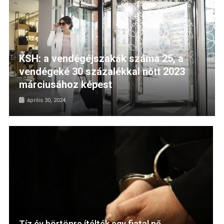
KSH: a vendégéjszakák száma 25, a
vendégeké 30 százalékkal nőtt 2023
márciusához képest
április 30, 2024
Tíz év börtönre ítélték egy fiatal nő