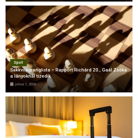
Sport
Sakkvilágranglista – Rapport Richárd 20., Gaál Zsóka
a lányoknál tizedik
július 1, 2026