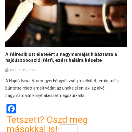
A félresiklott életéért a nagymamáját hibáztatta a
hajdúszoboszlói férfi, ezért halálra késelte
február 19, 2025
A Hajdú-Bihar Vármegyei Főügyészség minősített emberölés
bűntette miatt emelt vádat az unoka ellen, aki az alvó
nagymamáját konyhakéssel megszúrkálta.
Facebook
Tetszett? Oszd meg
másokkal is!