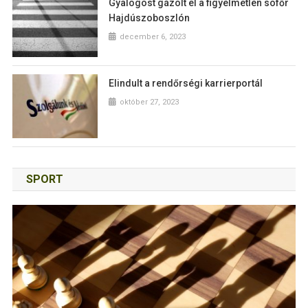
Gyalogost gázolt el a figyelmetlen sofőr
Hajdúszoboszlón
december 6, 2023
Elindult a rendőrségi karrierportál
október 27, 2023
SPORT