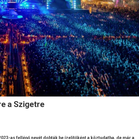
őre a Szigetre
2023-as fellépő nevét dobták be ízelítőként a köztudatba, de már a