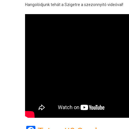
Hangolódjunk tehát a Szigetre a szezonnyitó videóval!