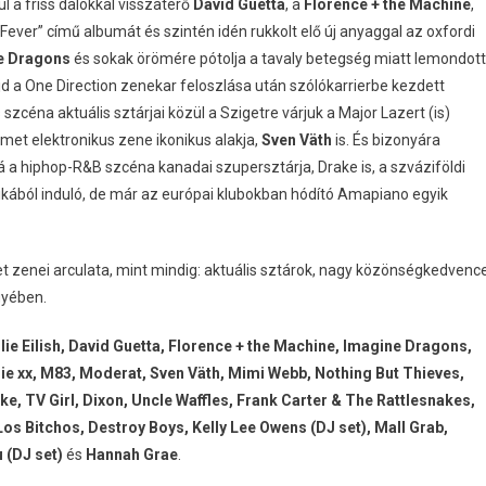
l a friss dalokkal visszatérő
David Guetta
, a
Florence + the Machine
,
 Fever” című albumát és szintén idén rukkolt elő új anyaggal az oxfordi
e Dragons
és sokak örömére pótolja a tavaly betegség miatt lemondott
majd a One Direction zenekar feloszlása után szólókarrierbe kezdett
 szcéna aktuális sztárjai közül a Szigetre várjuk a Major Lazert (is)
émet elektronikus zene ikonikus alakja,
Sven Väth
is. És bizonyára
rá a hiphop-R&B szcéna kanadai szupersztárja, Drake is, a szváziföldi
frikából induló, de már az európai klubokban hódító Amapiano egyik
et zenei arculata, mint mindig: aktuális sztárok, nagy közönségkedvenc
gyében.
llie Eilish, David Guetta, Florence + the Machine, Imagine Dragons,
ie xx, M83, Moderat, Sven Väth, Mimi Webb, Nothing But Thieves,
e, TV Girl, Dixon, Uncle Waffles, Frank Carter & The Rattlesnakes,
os Bitchos, Destroy Boys, Kelly Lee Owens (DJ set), Mall Grab,
 (DJ set)
és
Hannah Grae
.