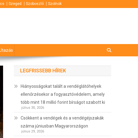
cs
Szeged
Szoboszló
Szolnok
Utazás
LEGFRISSEBB HÍREK
Hiányosságokat talált a vendéglátóhelyek
ellenőrzésekor a fogyasztóvédelem, amely
több mint 18 millió forint bírságot szabott ki
július 30, 2026
Csökkent a vendégek és a vendégéjszakák
száma júniusban Magyarországon
július 29, 2026