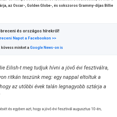
tárja, az Oscar-, Golden Globe-, és sokszoros Grammy-díjas Billie
ebreceni és országos hírekről!
receni Napot a Facebookon >>
t kövess minket a
Google News-on is
e Eilish-t meg tudjuk hívni a jövő évi fesztiválra,
yon ritkán teszünk meg: egy nappal eltoltuk a
ogy az utóbbi évek talán legnagyobb sztárja a
pését és egyben azt, hogy a jövő évi fesztivál augusztus 10-én,