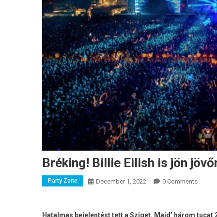
Bréking! Billie Eilish is jön jöv
Party Zone
December 1, 2022
0 Comments
Hatalmas bejelentést tett a Sziget. Majd’ három tucat 