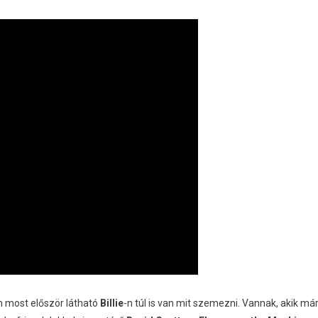
n most először látható
Billie
-n túl is van mit szemezni. Vannak, akik má