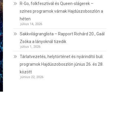
R-Go, folkfesztivál és Queen-slágerek –
színes programok várnak Hajdúszoboszlón a
héten
július 14, 2026
Sakkvilágranglista – Rapport Richárd 20., Gaál
Zsóka a lányoknál tizedik
július 1, 2026
Tárlatvezetés, helytörténet és nyárindító buli:
programok Hajdúszoboszlón június 26. és 28.
között
június 22, 2026