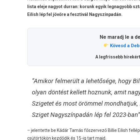
lista eleje nagyot durran: korunk egyik legnagyobb sz
Eilish lép fel jövőre a fesztivál Nagyszínpadán.
Ne maradj le a d
Kövesd a Deb
A legfrissebb hírekér
“Amikor felmerült a lehetősége, hogy Billi
olyan döntést kellett hoznunk, amit nag
Szigetet és most örömmel mondhatjuk, h
Sziget Nagyszínpadán lép fel 2023-ban”
– jelentette be Kádár Tamás főszervező Billie Eilish fellé
csütörtökön kezdődik és 15-ig tart majd.