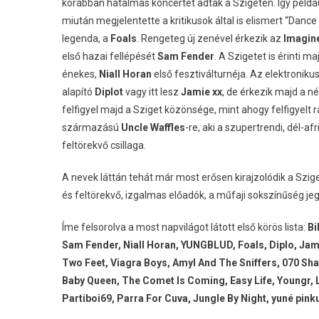
korábban hatalmas koncertet adtak a Szigeten. Így példáu
miután megjelentette a kritikusok által is elismert “Dance
legenda, a
Foals
. Rengeteg új zenével érkezik az
Imagin
első hazai fellépését
Sam Fender
. A Szigetet is érinti 
énekes,
Niall Horan
első fesztiválturnéja. Az elektronikus
alapító
Diplot
vagy itt lesz
Jamie xx
, de érkezik majd a n
felfigyel majd a Sziget közönsége, mint ahogy felfigyelt 
származású
Uncle Waffles
-re, aki a szupertrendi, dél-a
feltörekvő csillaga.
A nevek láttán tehát már most erősen kirajzolódik a Szig
és feltörekvő, izgalmas előadók, a műfaji sokszínűség je
Íme felsorolva a most napvilágot látott első körös lista:
Bi
Sam Fender, Niall Horan, YUNGBLUD, Foals, Diplo, Jam
Two Feet, Viagra Boys, Amyl And The Sniffers, 070 Shak
Baby Queen, The Comet Is Coming, Easy Life, Youngr, L
Partiboi69, Parra For Cuva, Jungle By Night, yuné pinku