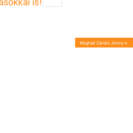
sokkal is!
Meghalt Zámbó Jimmy édesanyja, így búcsúzik tőle unokája