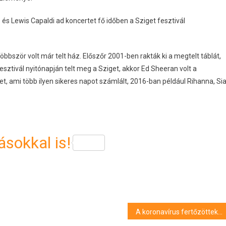
és Lewis Capaldi ad koncertet fő időben a Sziget fesztivál
bször volt már telt ház. Előszőr 2001-ben rakták ki a megtelt táblát,
esztivál nyitónapján telt meg a Sziget, akkor Ed Sheeran volt a
et, ami több ilyen sikeres napot számlált, 2016-ban például Rihanna, Si
sokkal is!
A koronavírus fertőzöttek száma elérte az 587 milliót