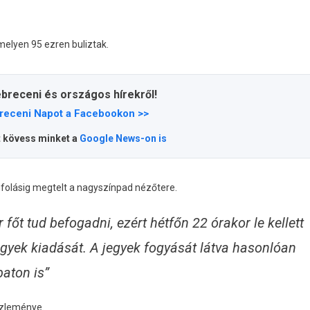
amelyen 95 ezren buliztak.
ebreceni és országos hírekről!
receni Napot a Facebookon >>
t kövess minket a
Google News-on is
súfolásig megtelt a nagyszínpad nézőtere.
 főt tud befogadni, ezért hétfőn 22 órakor le kellett
jegyek kiadását. A jegyek fogyását látva hasonlóan
aton is”
özleménye.