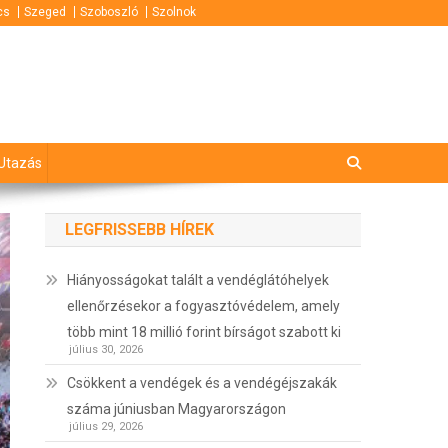
cs
Szeged
Szoboszló
Szolnok
Utazás
LEGFRISSEBB HÍREK
Hiányosságokat talált a vendéglátóhelyek
ellenőrzésekor a fogyasztóvédelem, amely
több mint 18 millió forint bírságot szabott ki
július 30, 2026
Csökkent a vendégek és a vendégéjszakák
száma júniusban Magyarországon
július 29, 2026