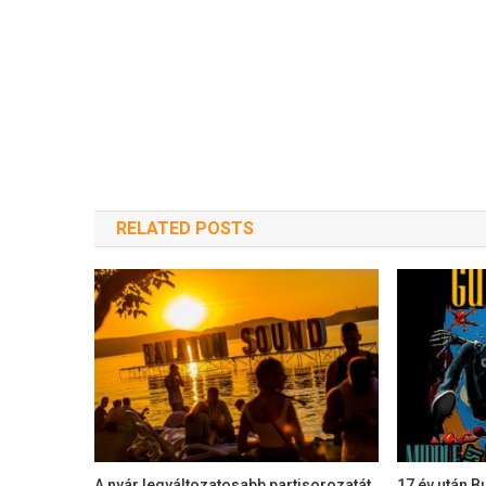
RELATED POSTS
A nyár legváltozatosabb partisorozatát
17 év után B