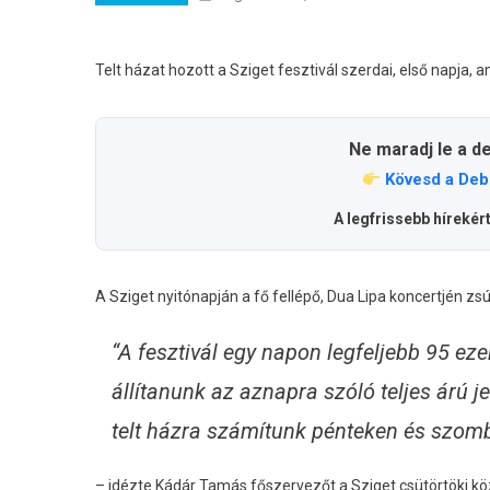
Telt házat hozott a Sziget fesztivál szerdai, első napja, 
Ne maradj le a d
Kövesd a Deb
A legfrissebb hírekér
A Sziget nyitónapján a fő fellépő, Dua Lipa koncertjén z
“A fesztivál egy napon legfeljebb 95 ezer
állítanunk az aznapra szóló teljes árú 
telt házra számítunk pénteken és szomb
– idézte Kádár Tamás főszervezőt a Sziget csütörtöki k