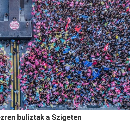
ezren buliztak a Szigeten