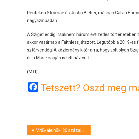
Pénteken Stromae és Justin Bieber, másnap Calvin Harris 
nagyszínpadán.
A Sziget eddigi csaknem három évtizedes történetében töb
akkor vasárnap a Faithless játszott. Legutóbb a 2019-es f
sztárvendég. A közlemény kitér arra, hogy volt olyan Szig
és a Muse napján is telt ház volt.
(MTI)
Facebook
Tetszett? Oszd meg má
Bejegyzés
MNB-alelnök: 20 százalék körül is lehet az infláció ősszel