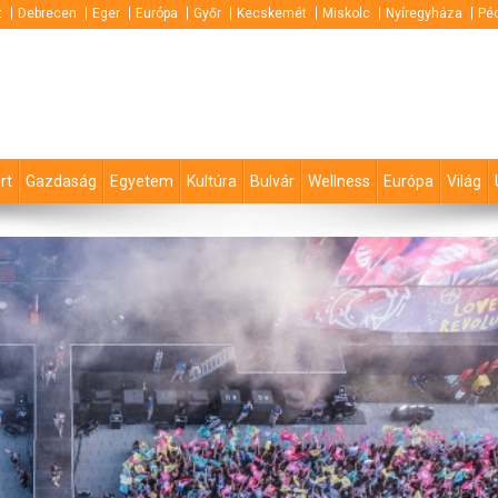
t
Debrecen
Eger
Európa
Győr
Kecskemét
Miskolc
Nyíregyháza
Pé
rt
Gazdaság
Egyetem
Kultúra
Bulvár
Wellness
Európa
Világ