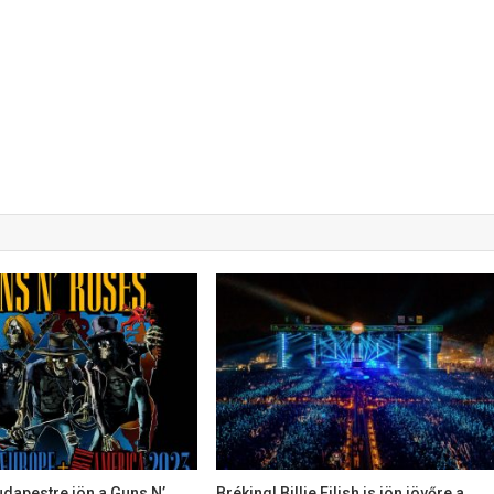
udapestre jön a Guns N’
Bréking! Billie Eilish is jön jövőre a