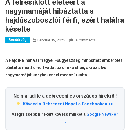
A félresiklott életéért a
nagymamáját hibáztatta a
hajdúszoboszlói férfi, ezért halálra
késelte
Rendőrség
Február 19, 2025
0 Comments
A Hajdú-Bihar Vármegyei Főügyészség minősített emberölés
bűntette miatt emelt vádat az unoka ellen, aki az alvó
nagymamáját konyhakéssel megszúrkálta.
Ne maradj le a debreceni és országos hírekről!
Kövesd a Debreceni Napot a Facebookon >>
A legfrissebb hírekért kövess minket a
Google News-on
is