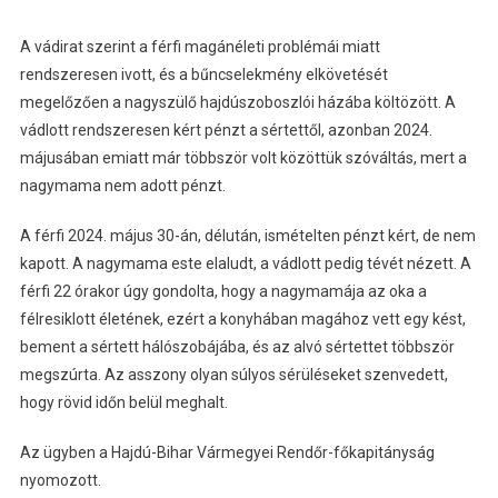
A vádirat szerint a férfi magánéleti problémái miatt
rendszeresen ivott, és a bűncselekmény elkövetését
megelőzően a nagyszülő hajdúszoboszlói házába költözött. A
vádlott rendszeresen kért pénzt a sértettől, azonban 2024.
májusában emiatt már többször volt közöttük szóváltás, mert a
nagymama nem adott pénzt.
A férfi 2024. május 30-án, délután, ismételten pénzt kért, de nem
kapott. A nagymama este elaludt, a vádlott pedig tévét nézett. A
férfi 22 órakor úgy gondolta, hogy a nagymamája az oka a
félresiklott életének, ezért a konyhában magához vett egy kést,
bement a sértett hálószobájába, és az alvó sértettet többször
megszúrta. Az asszony olyan súlyos sérüléseket szenvedett,
hogy rövid időn belül meghalt.
Az ügyben a Hajdú-Bihar Vármegyei Rendőr-főkapitányság
nyomozott.