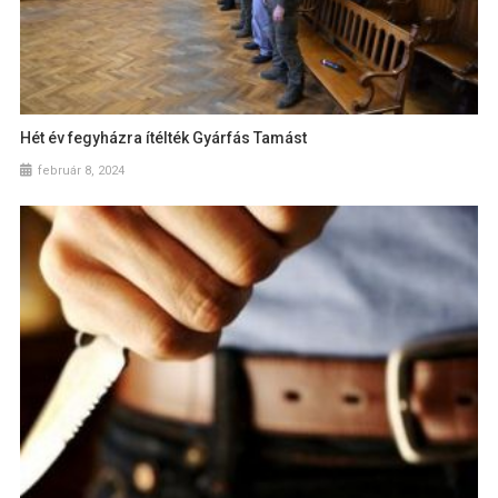
Hét év fegyházra ítélték Gyárfás Tamást
február 8, 2024