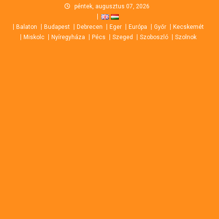
Skip
péntek, augusztus 07, 2026
to
Balaton
Budapest
Debrecen
Eger
Európa
Győr
Kecskemét
content
Miskolc
Nyíregyháza
Pécs
Szeged
Szoboszló
Szolnok