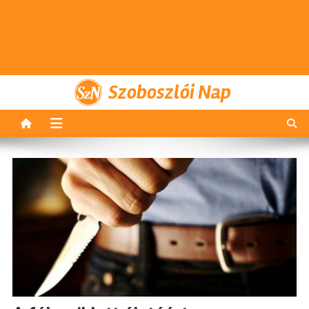
Szoboszlói Nap