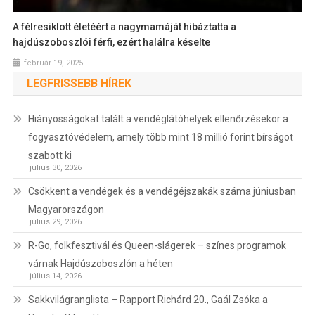
A félresiklott életéért a nagymamáját hibáztatta a
hajdúszoboszlói férfi, ezért halálra késelte
február 19, 2025
LEGFRISSEBB HÍREK
Hiányosságokat talált a vendéglátóhelyek ellenőrzésekor a
fogyasztóvédelem, amely több mint 18 millió forint bírságot
szabott ki
július 30, 2026
Csökkent a vendégek és a vendégéjszakák száma júniusban
Magyarországon
július 29, 2026
R-Go, folkfesztivál és Queen-slágerek – színes programok
várnak Hajdúszoboszlón a héten
július 14, 2026
Sakkvilágranglista – Rapport Richárd 20., Gaál Zsóka a