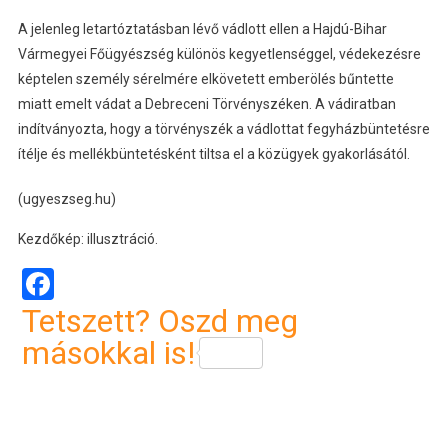
A jelenleg letartóztatásban lévő vádlott ellen a Hajdú-Bihar
Vármegyei Főügyészség különös kegyetlenséggel, védekezésre
képtelen személy sérelmére elkövetett emberölés bűntette
miatt emelt vádat a Debreceni Törvényszéken. A vádiratban
indítványozta, hogy a törvényszék a vádlottat fegyházbüntetésre
ítélje és mellékbüntetésként tiltsa el a közügyek gyakorlásától.
(ugyeszseg.hu)
Kezdőkép: illusztráció.
Facebook
Tetszett? Oszd meg
másokkal is!