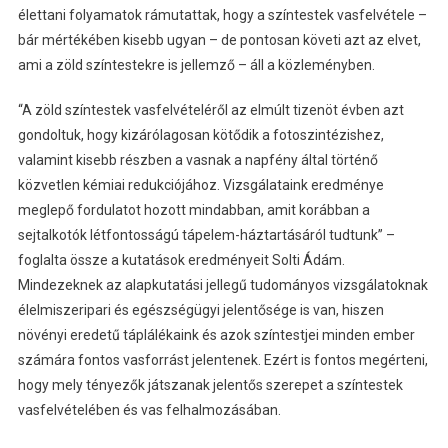
élettani folyamatok rámutattak, hogy a színtestek vasfelvétele –
bár mértékében kisebb ugyan – de pontosan követi azt az elvet,
ami a zöld színtestekre is jellemző – áll a közleményben.
“A zöld színtestek vasfelvételéről az elmúlt tizenöt évben azt
gondoltuk, hogy kizárólagosan kötődik a fotoszintézishez,
valamint kisebb részben a vasnak a napfény által történő
közvetlen kémiai redukciójához. Vizsgálataink eredménye
meglepő fordulatot hozott mindabban, amit korábban a
sejtalkotók létfontosságú tápelem-háztartásáról tudtunk” –
foglalta össze a kutatások eredményeit Solti Ádám.
Mindezeknek az alapkutatási jellegű tudományos vizsgálatoknak
élelmiszeripari és egészségügyi jelentősége is van, hiszen
növényi eredetű táplálékaink és azok színtestjei minden ember
számára fontos vasforrást jelentenek. Ezért is fontos megérteni,
hogy mely tényezők játszanak jelentős szerepet a színtestek
vasfelvételében és vas felhalmozásában.