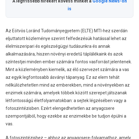
A legfrissebb hírekért kövess minket a
Google News-on
is
Az Eötvös Loránd Tudományegyetem (ELTE) MTI-hez szerdán
eljuttatott közleménye szerint felfedezésük hatással lehet az
élelmiszeripari és egészségügyi tudásunkra és annak
alkalmazására, hiszen növényi eredetű táplálékaink és azok
színtestjei minden ember számára fontos vasforrást jelentenek.
Mint a közleményben kiemelik, az élő szervezet számára a vas
az egyik legfontosabb ásványi tápanyag. Ez az elem tehát
nélkülözhetetlen mind az emberekben, mind a növényekben az
enzimek számára, amelyek többek között szerepet játszanak
létfontosságú életfolyamatokban: a sejtek légzésében vagy a
fotoszintézisben. Ezért elengedhetetlen az anyagcsere
szempontjából, hogy ezekbe az enzimekbe be tudjon épülni a
vas.
A fotoszintézishez – ahhoz az anyagcsere-folyamathoz, amely