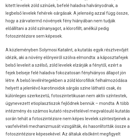
kitett levelek zöld színűek, befelé haladva halványodnak, a
legbelső levelek fehérek-sárgásak. A jelenség azzal függ össze,
hogy a zárvatermő növények fény hiányában nem tudják
előállítani a zöld színanyagot, a klorofillt, anélkül pedig
fotoszintézisre sem képesek.
A közleményben Solymosi Katalint, a kutatás egyik résztvevőjét
idézik, aki a növény előnyeiről szólva elmondta: a káposztafejek
belső leveleit a szélső, zöld levelek elzárják a fénytől, ezért a
fejek belseje felé haladva fokozatosan fényhiányos állapot jön
létre. A belső levélrétegekben a zöld klorofillok felhalmozódása
helyett a jelenlévő karotinoidok sárgás színe látható csak, és
különleges szerkezetű, fotoszintetikusan nem aktív színtestek,
úgynevezett etioplasztiszok fejlődnek bennük – mondta. A több
intézmény és számos kutató részvételével megvalósuló kutatás
során tehát a fotoszintézisre nem képes levelek színtestjeinek a
vasfelvételi mechanizmusát vizsgálták, és hasonlították össze a
fotoszintézisre képesekével. Az általuk elsőként megfigyelt