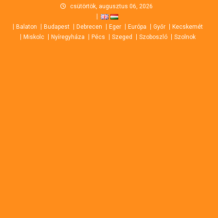
Skip
csütörtök, augusztus 06, 2026
to
Balaton
Budapest
Debrecen
Eger
Európa
Győr
Kecskemét
content
Miskolc
Nyíregyháza
Pécs
Szeged
Szoboszló
Szolnok