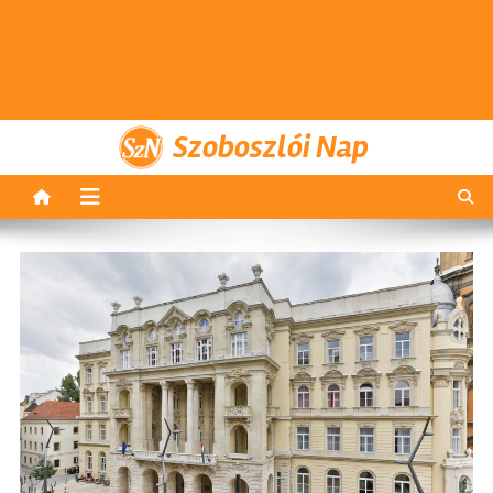
Szoboszlói Nap