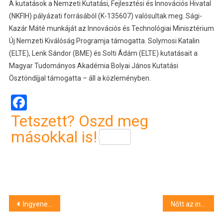
A kutatások a Nemzeti Kutatási, Fejlesztési és Innovációs Hivatal
(NKFIH) pályázati forrásából (K-135607) valósultak meg. Sági-
Kazár Máté munkáját az Innovációs és Technológiai Minisztérium
Új Nemzeti Kiválóság Programja támogatta. Solymosi Katalin
(ELTE), Lenk Sándor (BME) és Solti Ádám (ELTE) kutatásait a
Magyar Tudományos Akadémia Bolyai János Kutatási
Ösztöndíjjal támogatta – áll a közleményben.
Facebook
Tetszett? Oszd meg
másokkal is!
Bejegyzés
Ingyenes programokkal várja a látogatókat a Magyar Nemzeti Múzeum
Nőtt az ingatlanok értékesítési ideje