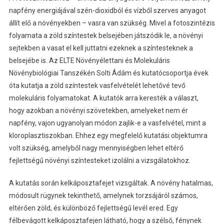
napfény energiájával szén-dioxidból és vízből szerves anyagot
állít elő a növényekben – vasra van szükség. Mivel a fotoszintézis
folyamata a zöld színtestek belsejében játszódik le, a növényi
sejtekben a vasat el kell juttatni ezeknek a színtesteknek a
belsejébe is. Az ELTE Növényélettani és Molekuláris
Növénybiológiai Tanszékén Solti Ádám és kutatócsoportja évek
óta kutatja a zöld színtestek vasfelvételét lehetővé tevő
molekuláris folyamatokat. A kutatók arra keresték a választ,
hogy azokban a növényi szövetekben, amelyeket nem ér
napfény, vajon ugyanolyan módon zajlik-e a vasfelvétel, mint a
kloroplasztiszokban. Ehhez egy megfelelő kutatási objektumra
volt szükség, amelyből nagy mennyiségben lehet eltérő
fejlettségű növényi színtesteket izolálni a vizsgálatokhoz.
A kutatás során kelkáposztafejet vizsgáltak. A növény hatalmas,
módosult rügynek tekinthető, amelynek torzsájáról számos,
eltérően zöld, és különböző fejlettségű levél ered. Egy
félbevágott kelkáposztafejen látható, hogy a szélső, fénynek