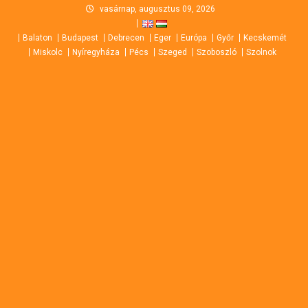
Skip
vasárnap, augusztus 09, 2026
to
Balaton
Budapest
Debrecen
Eger
Európa
Győr
Kecskemét
content
Miskolc
Nyíregyháza
Pécs
Szeged
Szoboszló
Szolnok