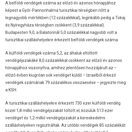
A belföldi vendégek száma az előző év azonos hónapjához
képest a Győr-Pannonhalma turisztikai térségben nőtt a
legnagyobb mértékben (12 százalékkal), leginkább pedig a Tokaj
és Nyíregyháza térségben csökkent (3,9 százalékkal).
Budapesten 9,0, a Balatonnál 5,0 százalékkal nagyobb volt a
turisztikai szálláshelyekre érkezett belföldi vendégek száma.
A külföldi vendégek száma 5,2, az általuk eltöltött
vendégéjszakáké 8,0 százalékkal csökkent az előző év azonos
hónapjához viszonyítva, amihez jelentősen hozzájárult az –
előző évben kiugróan sok vendéget küldő – Izraelből érkező
vendégek számának 79 százalékos visszaesése – jegyezte meg
a KSH.
A turisztikai szálláshelyekre érkezett 730 ezer külföldi vendég
közel 1,8 millió vendégéjszakát töltött el, közülük 513 ezer
vendéget és 1,2 millió vendégéjszakát a kereskedelmi
szálláshelyeken regisztráltak. Az utóbbi vendégek 85 százalékát