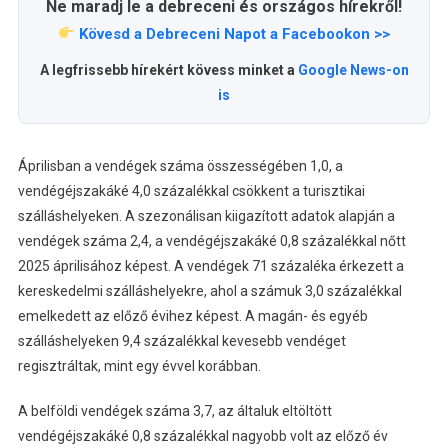
Ne maradj le a debreceni és országos hírekről!
Kövesd a Debreceni Napot a Facebookon >>
A legfrissebb hírekért kövess minket a
Google News-on
is
Áprilisban a vendégek száma összességében 1,0, a
vendégéjszakáké 4,0 százalékkal csökkent a turisztikai
szálláshelyeken. A szezonálisan kiigazított adatok alapján a
vendégek száma 2,4, a vendégéjszakáké 0,8 százalékkal nőtt
2025 áprilisához képest. A vendégek 71 százaléka érkezett a
kereskedelmi szálláshelyekre, ahol a számuk 3,0 százalékkal
emelkedett az előző évihez képest. A magán- és egyéb
szálláshelyeken 9,4 százalékkal kevesebb vendéget
regisztráltak, mint egy évvel korábban.
A belföldi vendégek száma 3,7, az általuk eltöltött
vendégéjszakáké 0,8 százalékkal nagyobb volt az előző év