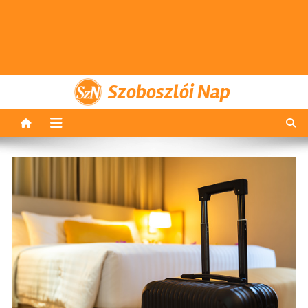
Szoboszlói Nap