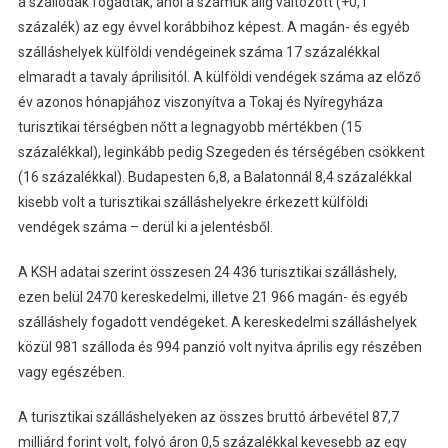
a szállodák fogadták, ahol a számuk alig változott (+0,1
százalék) az egy évvel korábbihoz képest. A magán- és egyéb
szálláshelyek külföldi vendégeinek száma 17 százalékkal
elmaradt a tavaly áprilisitól. A külföldi vendégek száma az előző
év azonos hónapjához viszonyítva a Tokaj és Nyíregyháza
turisztikai térségben nőtt a legnagyobb mértékben (15
százalékkal), leginkább pedig Szegeden és térségében csökkent
(16 százalékkal). Budapesten 6,8, a Balatonnál 8,4 százalékkal
kisebb volt a turisztikai szálláshelyekre érkezett külföldi
vendégek száma – derül ki a jelentésből.
A KSH adatai szerint összesen 24 436 turisztikai szálláshely,
ezen belül 2470 kereskedelmi, illetve 21 966 magán- és egyéb
szálláshely fogadott vendégeket. A kereskedelmi szálláshelyek
közül 981 szálloda és 994 panzió volt nyitva április egy részében
vagy egészében.
A turisztikai szálláshelyeken az összes bruttó árbevétel 87,7
milliárd forint volt, folyó áron 0,5 százalékkal kevesebb az egy