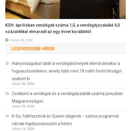
KSH: áprilisban vendégek száma 1,0, a vendégéjszakáké 4,0
százalékkal elmaradt az egy évvel korábbitól
május 28, 2026
LEGFRISSEBB HÍREK
Hiányosságokat talált a vendéglátóhelyek ellenőrzésekor a
fogyasztóvédelem, amely több mint 18 millió forint bírságot
szabott ki
július 30, 2026
Csökkent a vendégek és a vendégéjszakák száma júniusban
Magyarországon
július 29, 2026
R-Go, folkfesztivál és Queen-slágerek – színes programok
várnak Hajdúszoboszlón a héten
július 14, 2026