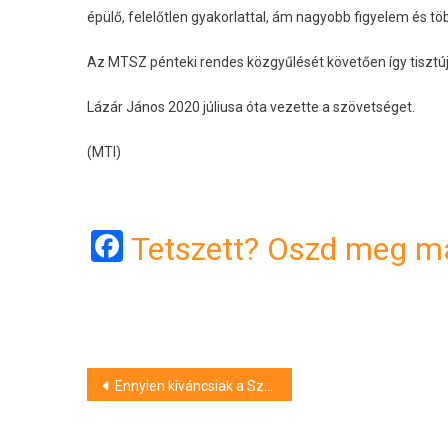
épülő, felelőtlen gyakorlattal, ám nagyobb figyelem és tö
Az MTSZ pénteki rendes közgyűlését követően így tisztújí
Lázár János 2020 júliusa óta vezette a szövetséget.
(MTI)
Facebook
Tetszett? Oszd meg má
Bejegyzés
Ennyien kíváncsiak a Szpari mérkőzéseire
navigáció