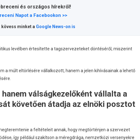
ebreceni és országos hírekről!
receni Napot a Facebookon >>
t kövess minket a
Google News-on is
ikus levélben értesítette a tagszervezeteket döntéséről, miszerint
em a múlt eltörlésére vállalkozott, hanem a jelen kihívásainak a lehető
ésére.
 hanem válságkezelőként vállalta a
ását követően átadja az elnöki posztot
megteremtenie a feltételeit annak, hogy megtörténjen a szervezet
ködése, így például szakítson a méregdrága, nemzetközi versenyekre