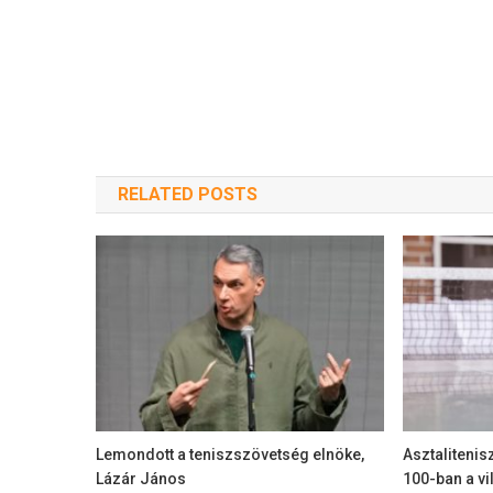
RELATED POSTS
Lemondott a teniszszövetség elnöke,
Asztalitenis
Lázár János
100-ban a vi