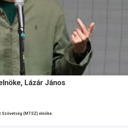
elnöke, Lázár János
sz Szövetség (MTSZ) elnöke.