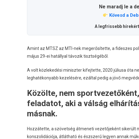
Ne maradj le a d
Kövesd a Deb
A legfrissebb hírekér
Amint az MTSZ az MTI-nek megerősítette, a fideszes polit
május 29-ei hatállyal távozik tisztségéből.
A volt közlekedési miniszter kifejtette, 2020 júliusa óta n
leghatékonyabb kezelésére, ezáltal pedig a jövő megvéd
Közölte, nem sportvezetőként,
feladatot, aki a válság elhárít
másnak.
Hozzátette, a szövetség átmeneti vezetőjeként sikerült 
konszolidációja, átlátható és észszerű legyen annak mű