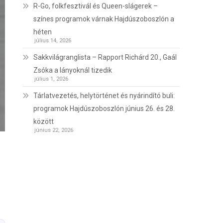
R-Go, folkfesztivál és Queen-slágerek –
színes programok várnak Hajdúszoboszlón a
héten
július 14, 2026
Sakkvilágranglista – Rapport Richárd 20., Gaál
Zsóka a lányoknál tizedik
július 1, 2026
Tárlatvezetés, helytörténet és nyárindító buli:
programok Hajdúszoboszlón június 26. és 28.
között
június 22, 2026