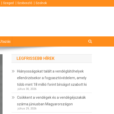
Szeged
Szoboszló
Szolnok
Utazás
LEGFRISSEBB HÍREK
Hiányosságokat talált a vendéglátóhelyek
ellenőrzésekor a fogyasztóvédelem, amely
több mint 18 millió forint bírságot szabott ki
július 30, 2026
Csökkent a vendégek és a vendégéjszakák
száma júniusban Magyarországon
július 29, 2026