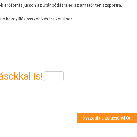
bb erőforrás jusson az utánpótlásra és az amatőr teniszsportra.
tó közgyűlés összehívására kerül sor.
sokkal is!
Összeállt a zalacsányi Örvényesvölgy Fesztivál idei programja