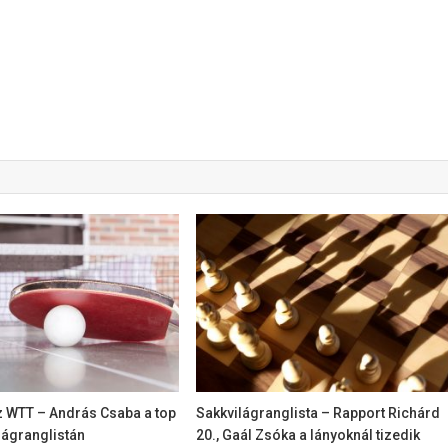
z WTT – András Csaba a top
Sakkvilágranglista – Rapport Richárd
lágranglistán
20., Gaál Zsóka a lányoknál tizedik