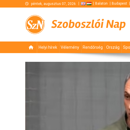
Skip
Balaton
Budapest
péntek, augusztus 07, 2026
to
content
Szoboszlói Nap
Helyi hírek
Vélemény
Rendőrség
Ország
Spo