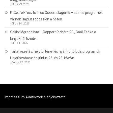
július 29, 2026
R-Go, folkfesztivál és Queen-slágerek – színes programok
várnak Hajdúszoboszlón a héten
július 14, 2026
Sakkvilágranglista – Rapport Richárd 20., Gaál Zsóka a
lányoknál tizedik
július 1, 2026
Tárlatvezetés, helytörténet és nyárindító buli: programok
Hajdúszoboszlón június 26. és 28. között
június 22, 2026
Impresszum
Adatkezelési tájékoztató