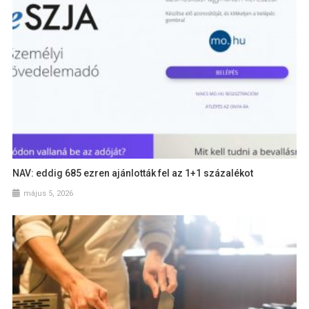
NAV: eddig 685 ezren ajánlották fel az 1+1 százalékot
május 5, 2026