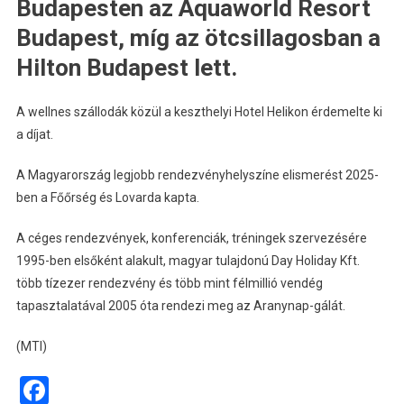
Budapesten az Aquaworld Resort
Budapest, míg az ötcsillagosban a
Hilton Budapest lett.
A wellnes szállodák közül a keszthelyi Hotel Helikon érdemelte ki
a díjat.
A Magyarország legjobb rendezvényhelyszíne elismerést 2025-
ben a Főőrség és Lovarda kapta.
A céges rendezvények, konferenciák, tréningek szervezésére
1995-ben elsőként alakult, magyar tulajdonú Day Holiday Kft.
több tízezer rendezvény és több mint félmillió vendég
tapasztalatával 2005 óta rendezi meg az Aranynap-gálát.
(MTI)
Facebook