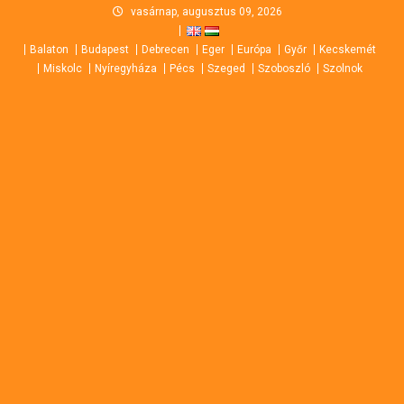
Skip
vasárnap, augusztus 09, 2026
to
Balaton
Budapest
Debrecen
Eger
Európa
Győr
Kecskemét
content
Miskolc
Nyíregyháza
Pécs
Szeged
Szoboszló
Szolnok