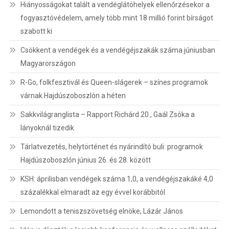
Hiányosságokat talált a vendéglátóhelyek ellenőrzésekor a
fogyasztóvédelem, amely több mint 18 millió forint bírságot
szabott ki
Csökkent a vendégek és a vendégéjszakák száma júniusban
Magyarországon
R-Go, folkfesztivál és Queen-slágerek – színes programok
várnak Hajdúszoboszlón a héten
Sakkvilágranglista – Rapport Richárd 20., Gaál Zsóka a
lányoknál tizedik
Tárlatvezetés, helytörténet és nyárindító buli: programok
Hajdúszoboszlón június 26. és 28. között
KSH: áprilisban vendégek száma 1,0, a vendégéjszakáké 4,0
százalékkal elmaradt az egy évvel korábbitól
Lemondott a teniszszövetség elnöke, Lázár János