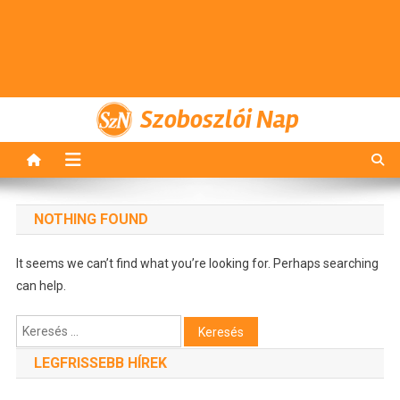
Szoboszlói Nap
NOTHING FOUND
It seems we can’t find what you’re looking for. Perhaps searching
can help.
Keresés:
LEGFRISSEBB HÍREK