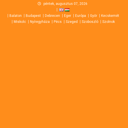
Skip
péntek, augusztus 07, 2026
to
Balaton
Budapest
Debrecen
Eger
Európa
Győr
Kecskemét
content
Miskolc
Nyíregyháza
Pécs
Szeged
Szoboszló
Szolnok