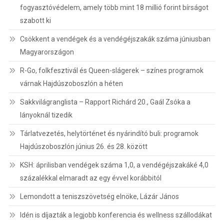
fogyasztóvédelem, amely több mint 18 millió forint bírságot
szabott ki
Csökkent a vendégek és a vendégéjszakák száma júniusban
Magyarországon
R-Go, folkfesztivál és Queen-slágerek – színes programok
várnak Hajdúszoboszlón a héten
Sakkvilágranglista – Rapport Richárd 20., Gaál Zsóka a
lányoknál tizedik
Tárlatvezetés, helytörténet és nyárindító buli: programok
Hajdúszoboszlón június 26. és 28. között
KSH: áprilisban vendégek száma 1,0, a vendégéjszakáké 4,0
százalékkal elmaradt az egy évvel korábbitól
Lemondott a teniszszövetség elnöke, Lázár János
Idén is díjazták a legjobb konferencia és wellness szállodákat