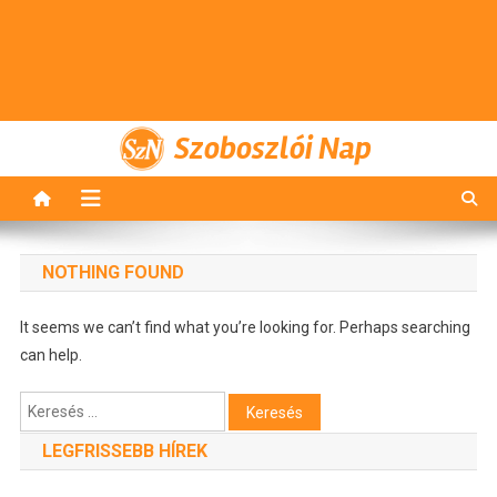
Szoboszlói Nap
NOTHING FOUND
It seems we can’t find what you’re looking for. Perhaps searching
can help.
Keresés:
LEGFRISSEBB HÍREK