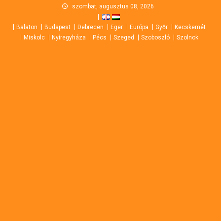
Skip
szombat, augusztus 08, 2026
to
Balaton
Budapest
Debrecen
Eger
Európa
Győr
Kecskemét
content
Miskolc
Nyíregyháza
Pécs
Szeged
Szoboszló
Szolnok