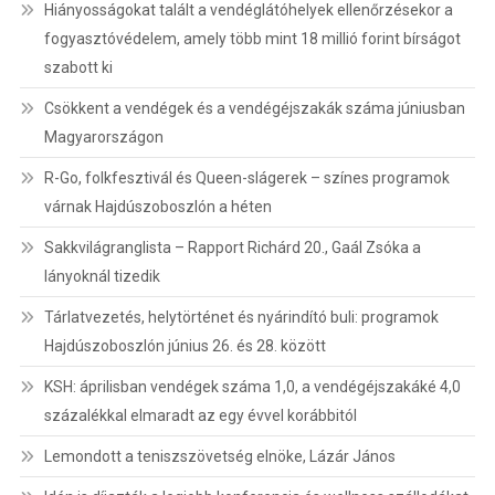
Hiányosságokat talált a vendéglátóhelyek ellenőrzésekor a
fogyasztóvédelem, amely több mint 18 millió forint bírságot
szabott ki
Csökkent a vendégek és a vendégéjszakák száma júniusban
Magyarországon
R-Go, folkfesztivál és Queen-slágerek – színes programok
várnak Hajdúszoboszlón a héten
Sakkvilágranglista – Rapport Richárd 20., Gaál Zsóka a
lányoknál tizedik
Tárlatvezetés, helytörténet és nyárindító buli: programok
Hajdúszoboszlón június 26. és 28. között
KSH: áprilisban vendégek száma 1,0, a vendégéjszakáké 4,0
százalékkal elmaradt az egy évvel korábbitól
Lemondott a teniszszövetség elnöke, Lázár János