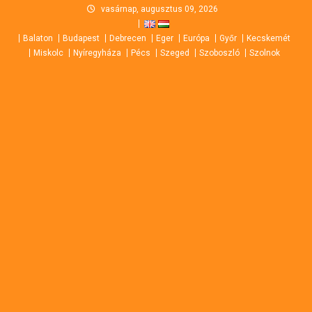
Skip
vasárnap, augusztus 09, 2026
to
Balaton
Budapest
Debrecen
Eger
Európa
Győr
Kecskemét
content
Miskolc
Nyíregyháza
Pécs
Szeged
Szoboszló
Szolnok