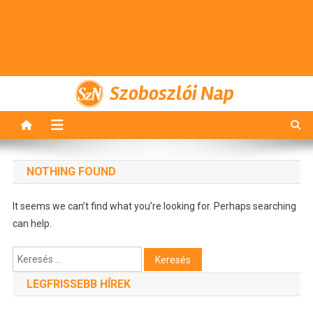
Szoboszlói Nap
NOTHING FOUND
It seems we can’t find what you’re looking for. Perhaps searching
can help.
Keresés:
LEGFRISSEBB HÍREK