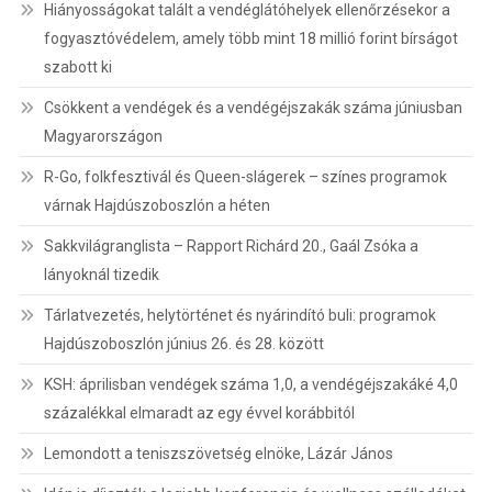
Hiányosságokat talált a vendéglátóhelyek ellenőrzésekor a
fogyasztóvédelem, amely több mint 18 millió forint bírságot
szabott ki
Csökkent a vendégek és a vendégéjszakák száma júniusban
Magyarországon
R-Go, folkfesztivál és Queen-slágerek – színes programok
várnak Hajdúszoboszlón a héten
Sakkvilágranglista – Rapport Richárd 20., Gaál Zsóka a
lányoknál tizedik
Tárlatvezetés, helytörténet és nyárindító buli: programok
Hajdúszoboszlón június 26. és 28. között
KSH: áprilisban vendégek száma 1,0, a vendégéjszakáké 4,0
százalékkal elmaradt az egy évvel korábbitól
Lemondott a teniszszövetség elnöke, Lázár János