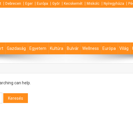
t
Debrecen
Eger
Európa
Győr
Kecskemét
Miskolc
Nyíregyháza
Pé
rt
Gazdaság
Egyetem
Kultúra
Bulvár
Wellness
Európa
Világ
arching can help.