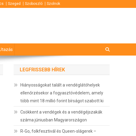
cs
Szeged
Szoboszló
Szolnok
Utazás
LEGFRISSEBB HÍREK
Hiányosságokat talált a vendéglátóhelyek
ellenőrzésekor a fogyasztóvédelem, amely
több mint 18 millió forint bírságot szabott ki
Csökkent a vendégek és a vendégéjszakák
száma júniusban Magyarországon
R-Go, folkfesztivál és Queen-slágerek –