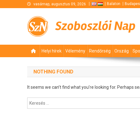
Skip
Balaton
Budapes
vasárnap, augusztus 09, 2026
to
content
Szoboszlói Nap
Helyi hírek
Vélemény
Rendőrség
Ország
Spo
NOTHING FOUND
It seems we can’t find what you’re looking for. Perhaps se
Keresés: