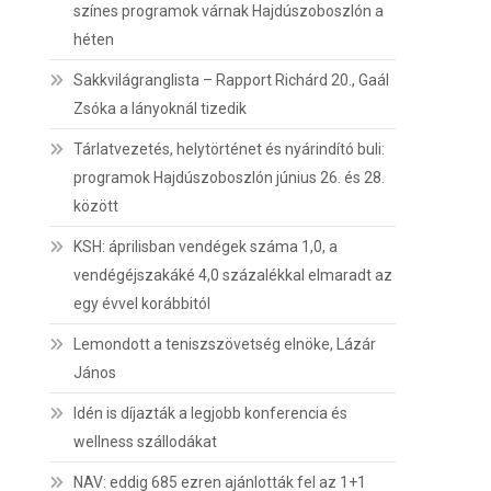
színes programok várnak Hajdúszoboszlón a
héten
Sakkvilágranglista – Rapport Richárd 20., Gaál
Zsóka a lányoknál tizedik
Tárlatvezetés, helytörténet és nyárindító buli:
programok Hajdúszoboszlón június 26. és 28.
között
KSH: áprilisban vendégek száma 1,0, a
vendégéjszakáké 4,0 százalékkal elmaradt az
egy évvel korábbitól
Lemondott a teniszszövetség elnöke, Lázár
János
Idén is díjazták a legjobb konferencia és
wellness szállodákat
NAV: eddig 685 ezren ajánlották fel az 1+1