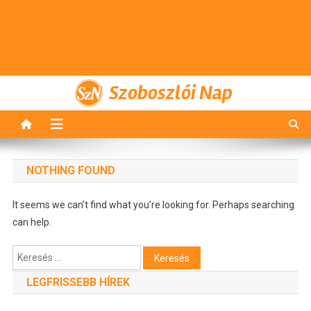
Szoboszlói Nap
NOTHING FOUND
It seems we can’t find what you’re looking for. Perhaps searching
can help.
Keresés:
LEGFRISSEBB HÍREK