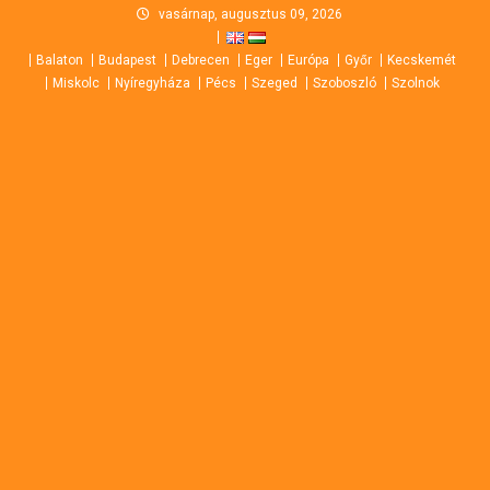
Skip
vasárnap, augusztus 09, 2026
to
Balaton
Budapest
Debrecen
Eger
Európa
Győr
Kecskemét
content
Miskolc
Nyíregyháza
Pécs
Szeged
Szoboszló
Szolnok