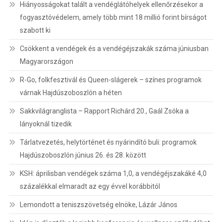
Hiányosságokat talált a vendéglátóhelyek ellenőrzésekor a
fogyasztóvédelem, amely több mint 18 millió forint bírságot
szabott ki
Csökkent a vendégek és a vendégéjszakák száma júniusban
Magyarországon
R-Go, folkfesztivál és Queen-slágerek – színes programok
várnak Hajdúszoboszlón a héten
Sakkvilágranglista – Rapport Richárd 20., Gaál Zsóka a
lányoknál tizedik
Tárlatvezetés, helytörténet és nyárindító buli: programok
Hajdúszoboszlón június 26. és 28. között
KSH: áprilisban vendégek száma 1,0, a vendégéjszakáké 4,0
százalékkal elmaradt az egy évvel korábbitól
Lemondott a teniszszövetség elnöke, Lázár János