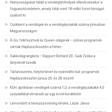
Hiányosságokat talált a vendéglátóhelyek ellenőrzésekor a
fogyasztóvédelem, amely több mint 18 millió forint bírságot
szabott ki
Csökkent a vendégek és a vendégéjszakák száma júniusban
Magyarországon
R-Go, folkfesztivál és Queen-slágerek – színes programok
várnak Hajdúszoboszlón a héten
Sakkvilágranglista – Rapport Richárd 20., Gaál Zsóka a
lányoknál tizedik
Tárlatvezetés, helytörténet és nyárindító buli: programok
Hajdúszoboszlón június 26. és 28. között
KSH: áprilisban vendégek száma 1,0, a vendégéjszakáké 4,0
százalékkal elmaradt az egy évvel korábbitól
Lemondott a teniszszövetség elnöke, Lázár János