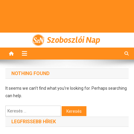
Szoboszlói Nap
NOTHING FOUND
It seems we can’t find what you’re looking for. Perhaps searching
can help.
Keresés:
LEGFRISSEBB HÍREK