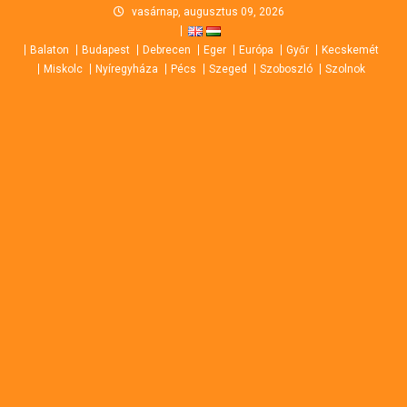
Skip
vasárnap, augusztus 09, 2026
to
Balaton
Budapest
Debrecen
Eger
Európa
Győr
Kecskemét
content
Miskolc
Nyíregyháza
Pécs
Szeged
Szoboszló
Szolnok