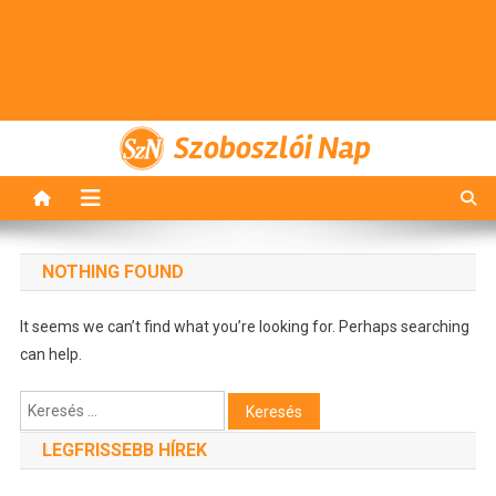
Szoboszlói Nap
NOTHING FOUND
It seems we can’t find what you’re looking for. Perhaps searching
can help.
Keresés:
LEGFRISSEBB HÍREK