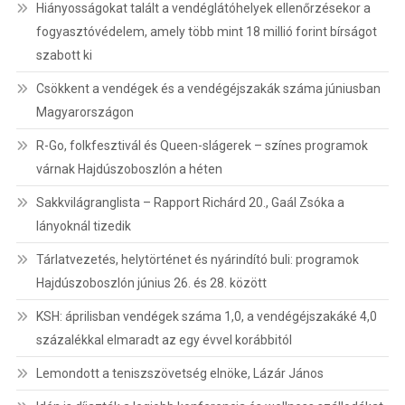
Hiányosságokat talált a vendéglátóhelyek ellenőrzésekor a
fogyasztóvédelem, amely több mint 18 millió forint bírságot
szabott ki
Csökkent a vendégek és a vendégéjszakák száma júniusban
Magyarországon
R-Go, folkfesztivál és Queen-slágerek – színes programok
várnak Hajdúszoboszlón a héten
Sakkvilágranglista – Rapport Richárd 20., Gaál Zsóka a
lányoknál tizedik
Tárlatvezetés, helytörténet és nyárindító buli: programok
Hajdúszoboszlón június 26. és 28. között
KSH: áprilisban vendégek száma 1,0, a vendégéjszakáké 4,0
százalékkal elmaradt az egy évvel korábbitól
Lemondott a teniszszövetség elnöke, Lázár János