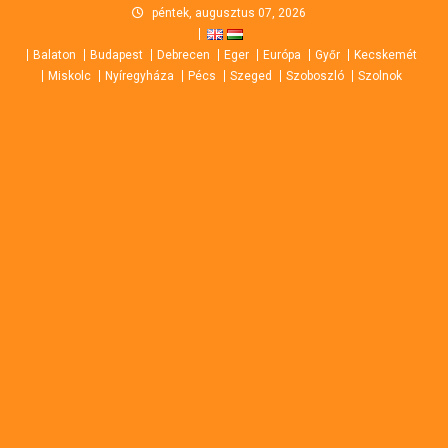
Skip
péntek, augusztus 07, 2026
to
Balaton
Budapest
Debrecen
Eger
Európa
Győr
Kecskemét
content
Miskolc
Nyíregyháza
Pécs
Szeged
Szoboszló
Szolnok