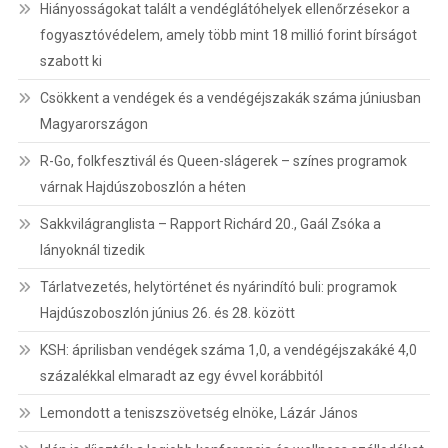
Hiányosságokat talált a vendéglátóhelyek ellenőrzésekor a
fogyasztóvédelem, amely több mint 18 millió forint bírságot
szabott ki
Csökkent a vendégek és a vendégéjszakák száma júniusban
Magyarországon
R-Go, folkfesztivál és Queen-slágerek – színes programok
várnak Hajdúszoboszlón a héten
Sakkvilágranglista – Rapport Richárd 20., Gaál Zsóka a
lányoknál tizedik
Tárlatvezetés, helytörténet és nyárindító buli: programok
Hajdúszoboszlón június 26. és 28. között
KSH: áprilisban vendégek száma 1,0, a vendégéjszakáké 4,0
százalékkal elmaradt az egy évvel korábbitól
Lemondott a teniszszövetség elnöke, Lázár János