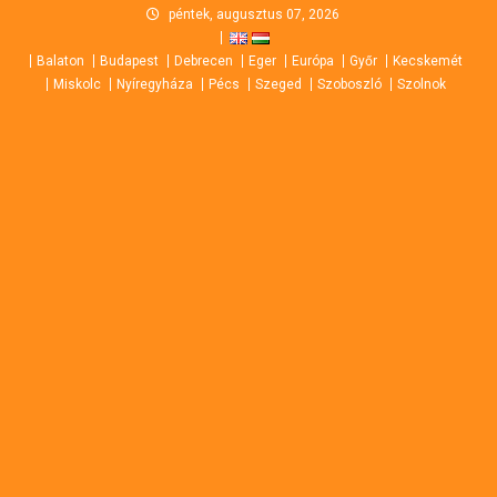
Skip
péntek, augusztus 07, 2026
to
Balaton
Budapest
Debrecen
Eger
Európa
Győr
Kecskemét
content
Miskolc
Nyíregyháza
Pécs
Szeged
Szoboszló
Szolnok