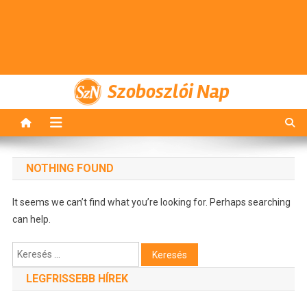
Szoboszlói Nap
NOTHING FOUND
It seems we can’t find what you’re looking for. Perhaps searching
can help.
Keresés:
LEGFRISSEBB HÍREK