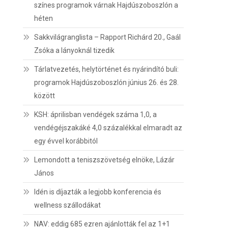
színes programok várnak Hajdúszoboszlón a
héten
Sakkvilágranglista – Rapport Richárd 20., Gaál
Zsóka a lányoknál tizedik
Tárlatvezetés, helytörténet és nyárindító buli:
programok Hajdúszoboszlón június 26. és 28.
között
KSH: áprilisban vendégek száma 1,0, a
vendégéjszakáké 4,0 százalékkal elmaradt az
egy évvel korábbitól
Lemondott a teniszszövetség elnöke, Lázár
János
Idén is díjazták a legjobb konferencia és
wellness szállodákat
NAV: eddig 685 ezren ajánlották fel az 1+1