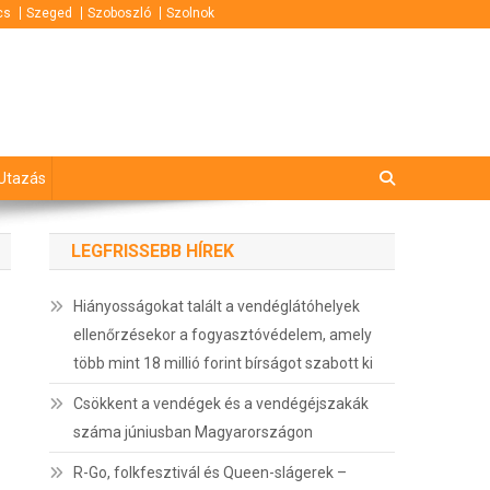
cs
Szeged
Szoboszló
Szolnok
Utazás
LEGFRISSEBB HÍREK
Hiányosságokat talált a vendéglátóhelyek
ellenőrzésekor a fogyasztóvédelem, amely
több mint 18 millió forint bírságot szabott ki
Csökkent a vendégek és a vendégéjszakák
száma júniusban Magyarországon
R-Go, folkfesztivál és Queen-slágerek –