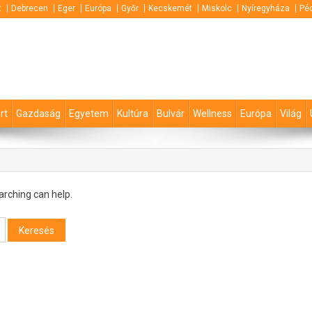
t
Debrecen
Eger
Európa
Győr
Kecskemét
Miskolc
Nyíregyháza
Pé
rt
Gazdaság
Egyetem
Kultúra
Bulvár
Wellness
Európa
Világ
arching can help.