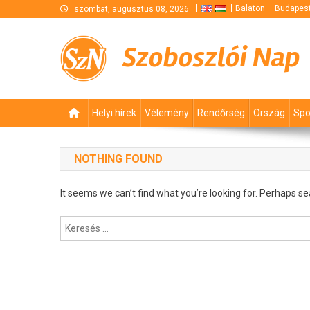
Skip
Balaton
Budapes
szombat, augusztus 08, 2026
to
content
Szoboszlói Nap
Helyi hírek
Vélemény
Rendőrség
Ország
Spo
NOTHING FOUND
It seems we can’t find what you’re looking for. Perhaps se
Keresés: