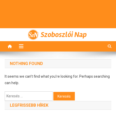
Szoboszlói Nap
NOTHING FOUND
It seems we can’t find what you’re looking for. Perhaps searching
can help.
Keresés:
LEGFRISSEBB HÍREK