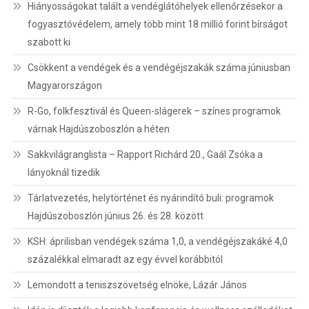
Hiányosságokat talált a vendéglátóhelyek ellenőrzésekor a
fogyasztóvédelem, amely több mint 18 millió forint bírságot
szabott ki
Csökkent a vendégek és a vendégéjszakák száma júniusban
Magyarországon
R-Go, folkfesztivál és Queen-slágerek – színes programok
várnak Hajdúszoboszlón a héten
Sakkvilágranglista – Rapport Richárd 20., Gaál Zsóka a
lányoknál tizedik
Tárlatvezetés, helytörténet és nyárindító buli: programok
Hajdúszoboszlón június 26. és 28. között
KSH: áprilisban vendégek száma 1,0, a vendégéjszakáké 4,0
százalékkal elmaradt az egy évvel korábbitól
Lemondott a teniszszövetség elnöke, Lázár János