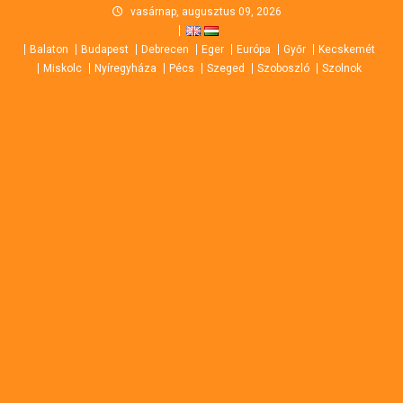
Skip
vasárnap, augusztus 09, 2026
to
Balaton
Budapest
Debrecen
Eger
Európa
Győr
Kecskemét
content
Miskolc
Nyíregyháza
Pécs
Szeged
Szoboszló
Szolnok