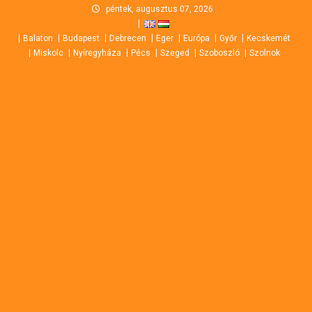
Skip
péntek, augusztus 07, 2026
to
Balaton
Budapest
Debrecen
Eger
Európa
Győr
Kecskemét
content
Miskolc
Nyíregyháza
Pécs
Szeged
Szoboszló
Szolnok