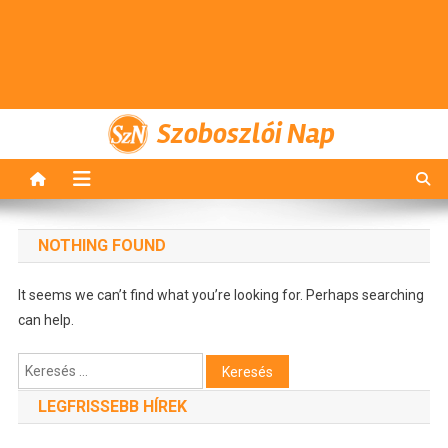
Szoboszlói Nap
NOTHING FOUND
It seems we can’t find what you’re looking for. Perhaps searching
can help.
Keresés:
LEGFRISSEBB HÍREK