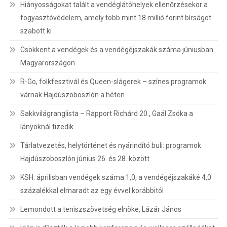
Hiányosságokat talált a vendéglátóhelyek ellenőrzésekor a
fogyasztóvédelem, amely több mint 18 millió forint bírságot
szabott ki
Csökkent a vendégek és a vendégéjszakák száma júniusban
Magyarországon
R-Go, folkfesztivál és Queen-slágerek – színes programok
várnak Hajdúszoboszlón a héten
Sakkvilágranglista – Rapport Richárd 20., Gaál Zsóka a
lányoknál tizedik
Tárlatvezetés, helytörténet és nyárindító buli: programok
Hajdúszoboszlón június 26. és 28. között
KSH: áprilisban vendégek száma 1,0, a vendégéjszakáké 4,0
százalékkal elmaradt az egy évvel korábbitól
Lemondott a teniszszövetség elnöke, Lázár János