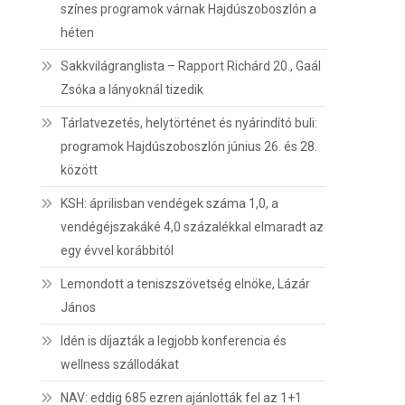
színes programok várnak Hajdúszoboszlón a
héten
Sakkvilágranglista – Rapport Richárd 20., Gaál
Zsóka a lányoknál tizedik
Tárlatvezetés, helytörténet és nyárindító buli:
programok Hajdúszoboszlón június 26. és 28.
között
KSH: áprilisban vendégek száma 1,0, a
vendégéjszakáké 4,0 százalékkal elmaradt az
egy évvel korábbitól
Lemondott a teniszszövetség elnöke, Lázár
János
Idén is díjazták a legjobb konferencia és
wellness szállodákat
NAV: eddig 685 ezren ajánlották fel az 1+1