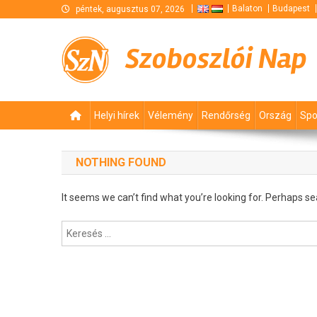
Skip
Balaton
Budapest
péntek, augusztus 07, 2026
to
content
Szoboszlói Nap
Helyi hírek
Vélemény
Rendőrség
Ország
Spo
NOTHING FOUND
It seems we can’t find what you’re looking for. Perhaps se
Keresés: