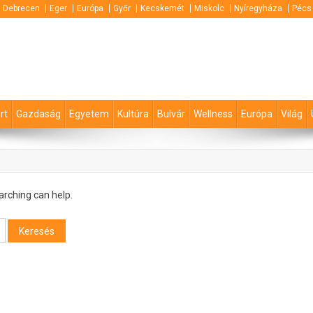
Debrecen
Eger
Európa
Győr
Kecskemét
Miskolc
Nyíregyháza
Pécs
rt
Gazdaság
Egyetem
Kultúra
Bulvár
Wellness
Európa
Világ
arching can help.