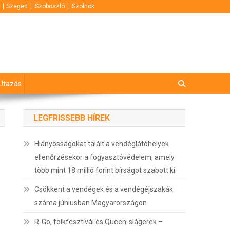
Szeged
Szoboszló
Szolnok
Utazás
LEGFRISSEBB HÍREK
Hiányosságokat talált a vendéglátóhelyek
ellenőrzésekor a fogyasztóvédelem, amely
több mint 18 millió forint bírságot szabott ki
Csökkent a vendégek és a vendégéjszakák
száma júniusban Magyarországon
R-Go, folkfesztivál és Queen-slágerek –