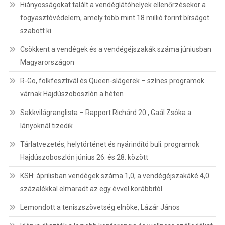
Hiányosságokat talált a vendéglátóhelyek ellenőrzésekor a
fogyasztóvédelem, amely több mint 18 millió forint bírságot
szabott ki
Csökkent a vendégek és a vendégéjszakák száma júniusban
Magyarországon
R-Go, folkfesztivál és Queen-slágerek – színes programok
várnak Hajdúszoboszlón a héten
Sakkvilágranglista – Rapport Richárd 20., Gaál Zsóka a
lányoknál tizedik
Tárlatvezetés, helytörténet és nyárindító buli: programok
Hajdúszoboszlón június 26. és 28. között
KSH: áprilisban vendégek száma 1,0, a vendégéjszakáké 4,0
százalékkal elmaradt az egy évvel korábbitól
Lemondott a teniszszövetség elnöke, Lázár János