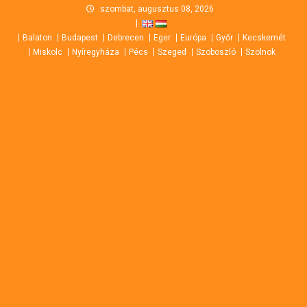
Skip
szombat, augusztus 08, 2026
to
Balaton
Budapest
Debrecen
Eger
Európa
Győr
Kecskemét
content
Miskolc
Nyíregyháza
Pécs
Szeged
Szoboszló
Szolnok