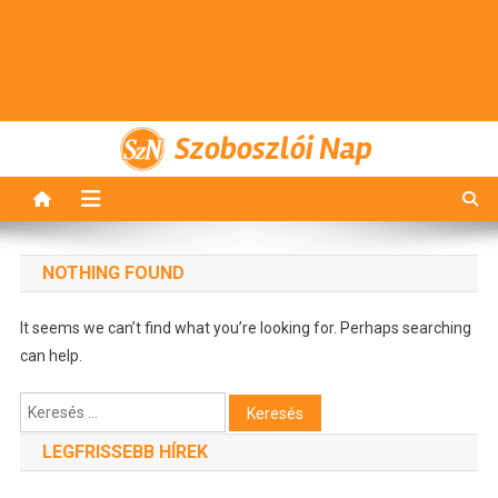
Szoboszlói Nap
NOTHING FOUND
It seems we can’t find what you’re looking for. Perhaps searching
can help.
Keresés:
LEGFRISSEBB HÍREK