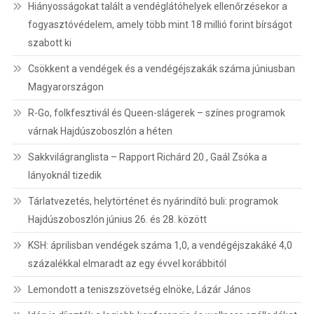
Hiányosságokat talált a vendéglátóhelyek ellenőrzésekor a
fogyasztóvédelem, amely több mint 18 millió forint bírságot
szabott ki
Csökkent a vendégek és a vendégéjszakák száma júniusban
Magyarországon
R-Go, folkfesztivál és Queen-slágerek – színes programok
várnak Hajdúszoboszlón a héten
Sakkvilágranglista – Rapport Richárd 20., Gaál Zsóka a
lányoknál tizedik
Tárlatvezetés, helytörténet és nyárindító buli: programok
Hajdúszoboszlón június 26. és 28. között
KSH: áprilisban vendégek száma 1,0, a vendégéjszakáké 4,0
százalékkal elmaradt az egy évvel korábbitól
Lemondott a teniszszövetség elnöke, Lázár János