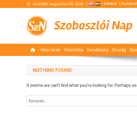
Skip
Balaton
Budapes
szombat, augusztus 08, 2026
to
content
Szoboszlói Nap
Helyi hírek
Vélemény
Rendőrség
Ország
Spo
NOTHING FOUND
It seems we can’t find what you’re looking for. Perhaps se
Keresés: