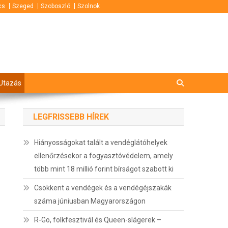
cs
Szeged
Szoboszló
Szolnok
Utazás
LEGFRISSEBB HÍREK
Hiányosságokat talált a vendéglátóhelyek
ellenőrzésekor a fogyasztóvédelem, amely
több mint 18 millió forint bírságot szabott ki
Csökkent a vendégek és a vendégéjszakák
száma júniusban Magyarországon
R-Go, folkfesztivál és Queen-slágerek –