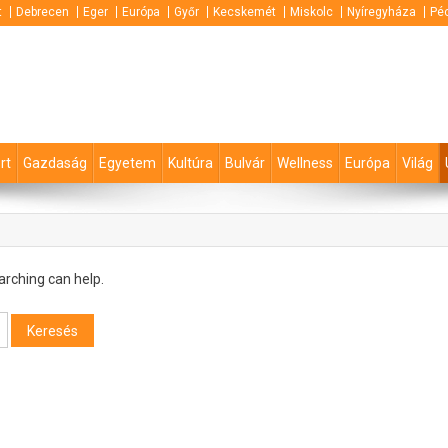
t
Debrecen
Eger
Európa
Győr
Kecskemét
Miskolc
Nyíregyháza
Pé
rt
Gazdaság
Egyetem
Kultúra
Bulvár
Wellness
Európa
Világ
arching can help.