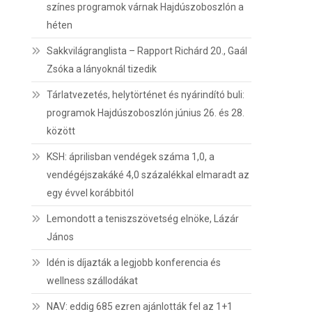
színes programok várnak Hajdúszoboszlón a
héten
Sakkvilágranglista – Rapport Richárd 20., Gaál
Zsóka a lányoknál tizedik
Tárlatvezetés, helytörténet és nyárindító buli:
programok Hajdúszoboszlón június 26. és 28.
között
KSH: áprilisban vendégek száma 1,0, a
vendégéjszakáké 4,0 százalékkal elmaradt az
egy évvel korábbitól
Lemondott a teniszszövetség elnöke, Lázár
János
Idén is díjazták a legjobb konferencia és
wellness szállodákat
NAV: eddig 685 ezren ajánlották fel az 1+1