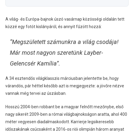
A világ- és Európa-bajnok úszó vasárnap közösségi oldalán tett
közzé egy fotót kislányáról, és annyit fűzött hozzá:
“Megszületett számunkra a világ csodája!
Már most nagyon szeretünk Layber-
Gelencsér Kamília”.
A 34 esztendős világklasszis márciusban jelentette be, hogy
várandós, pár héttel később azt is megjegyezte: a jövőre nézve
vannak még tervei az úszásban.
Hosszú 2004-ben robbant be a magyar felnőtt mezőnybe, első
nagy sikerét 2009-ben a római világbajnokságon aratta, ahol 400
méter vegyesen diadalmaskodott. Karrierje legsikeresebb
időszakának csúcsaként a 2016-os riói olimpián három aranyat