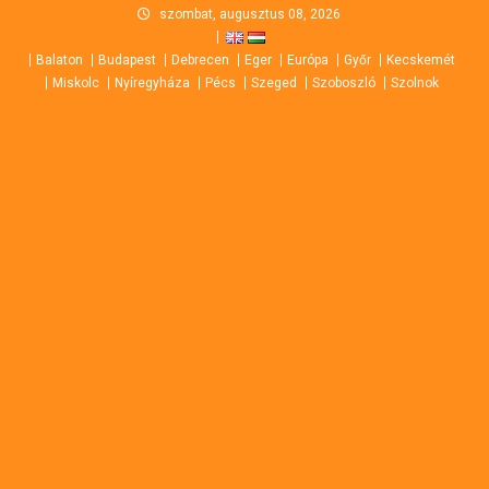
Skip
szombat, augusztus 08, 2026
to
Balaton
Budapest
Debrecen
Eger
Európa
Győr
Kecskemét
content
Miskolc
Nyíregyháza
Pécs
Szeged
Szoboszló
Szolnok