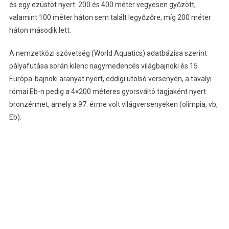
és egy ezüstöt nyert: 200 és 400 méter vegyesen győzött,
valamint 100 méter háton sem talált legyőzőre, míg 200 méter
háton második lett.
A nemzetközi szövetség (World Aquatics) adatbázisa szerint
pályafutása során kilenc nagymedencés világbajnoki és 15
Európa-bajnoki aranyat nyert, eddigi utolsó versenyén, a tavalyi
római Eb-n pedig a 4×200 méteres gyorsváltó tagjaként nyert
bronzérmet, amely a 97. érme volt világversenyeken (olimpia, vb,
Eb).