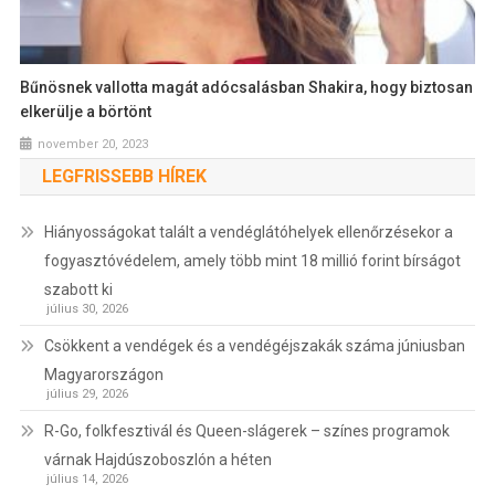
Bűnösnek vallotta magát adócsalásban Shakira, hogy biztosan
elkerülje a börtönt
november 20, 2023
LEGFRISSEBB HÍREK
Hiányosságokat talált a vendéglátóhelyek ellenőrzésekor a
fogyasztóvédelem, amely több mint 18 millió forint bírságot
szabott ki
július 30, 2026
Csökkent a vendégek és a vendégéjszakák száma júniusban
Magyarországon
július 29, 2026
R-Go, folkfesztivál és Queen-slágerek – színes programok
várnak Hajdúszoboszlón a héten
július 14, 2026