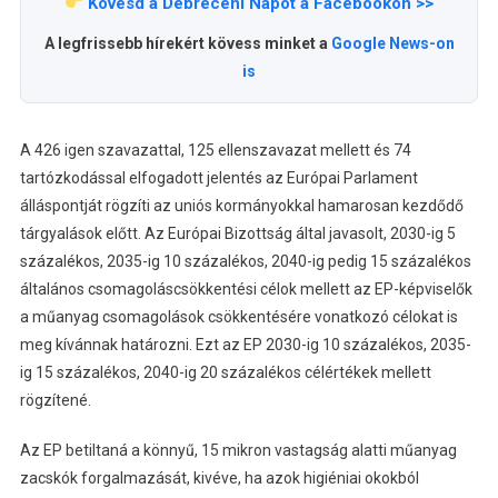
Kövesd a Debreceni Napot a Facebookon >>
A legfrissebb hírekért kövess minket a
Google News-on
is
A 426 igen szavazattal, 125 ellenszavazat mellett és 74
tartózkodással elfogadott jelentés az Európai Parlament
álláspontját rögzíti az uniós kormányokkal hamarosan kezdődő
tárgyalások előtt. Az Európai Bizottság által javasolt, 2030-ig 5
százalékos, 2035-ig 10 százalékos, 2040-ig pedig 15 százalékos
általános csomagoláscsökkentési célok mellett az EP-képviselők
a műanyag csomagolások csökkentésére vonatkozó célokat is
meg kívánnak határozni. Ezt az EP 2030-ig 10 százalékos, 2035-
ig 15 százalékos, 2040-ig 20 százalékos célértékek mellett
rögzítené.
Az EP betiltaná a könnyű, 15 mikron vastagság alatti műanyag
zacskók forgalmazását, kivéve, ha azok higiéniai okokból