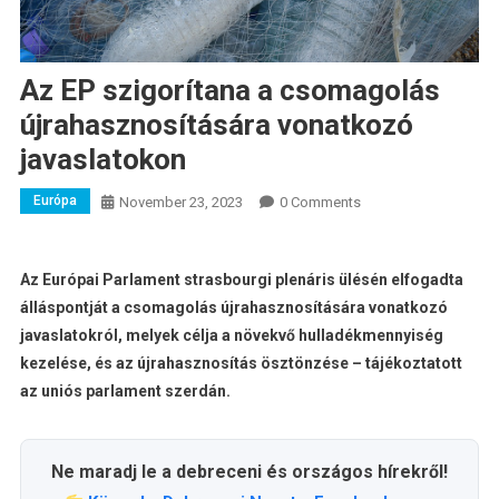
Az EP szigorítana a csomagolás
újrahasznosítására vonatkozó
javaslatokon
Európa
November 23, 2023
0 Comments
Az Európai Parlament strasbourgi plenáris ülésén elfogadta
álláspontját a csomagolás újrahasznosítására vonatkozó
javaslatokról, melyek célja a növekvő hulladékmennyiség
kezelése, és az újrahasznosítás ösztönzése – tájékoztatott
az uniós parlament szerdán.
Ne maradj le a debreceni és országos hírekről!