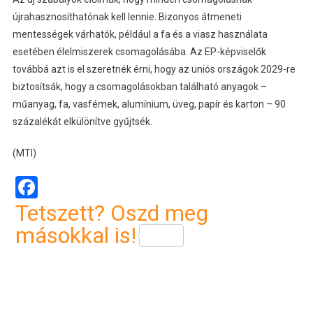
újrahasznosíthatónak kell lennie. Bizonyos átmeneti
mentességek várhatók, például a fa és a viasz használata
esetében élelmiszerek csomagolásába. Az EP-képviselők
továbbá azt is el szeretnék érni, hogy az uniós országok 2029-re
biztosítsák, hogy a csomagolásokban található anyagok –
műanyag, fa, vasfémek, alumínium, üveg, papír és karton – 90
százalékát elkülönítve gyűjtsék.
(MTI)
Facebook
Tetszett? Oszd meg
másokkal is!