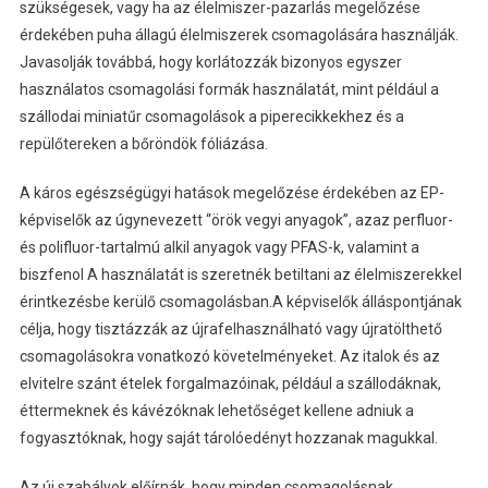
szükségesek, vagy ha az élelmiszer-pazarlás megelőzése
érdekében puha állagú élelmiszerek csomagolására használják.
Javasolják továbbá, hogy korlátozzák bizonyos egyszer
használatos csomagolási formák használatát, mint például a
szállodai miniatűr csomagolások a piperecikkekhez és a
repülőtereken a bőröndök fóliázása.
A káros egészségügyi hatások megelőzése érdekében az EP-
képviselők az úgynevezett “örök vegyi anyagok”, azaz perfluor-
és polifluor-tartalmú alkil anyagok vagy PFAS-k, valamint a
biszfenol A használatát is szeretnék betiltani az élelmiszerekkel
érintkezésbe kerülő csomagolásban.A képviselők álláspontjának
célja, hogy tisztázzák az újrafelhasználható vagy újratölthető
csomagolásokra vonatkozó követelményeket. Az italok és az
elvitelre szánt ételek forgalmazóinak, például a szállodáknak,
éttermeknek és kávézóknak lehetőséget kellene adniuk a
fogyasztóknak, hogy saját tárolóedényt hozzanak magukkal.
Az új szabályok előírnák, hogy minden csomagolásnak