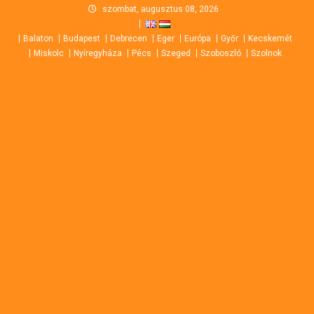
Skip
szombat, augusztus 08, 2026
to
Balaton
Budapest
Debrecen
Eger
Európa
Győr
Kecskemét
content
Miskolc
Nyíregyháza
Pécs
Szeged
Szoboszló
Szolnok