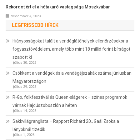
Rekordot ért el a hótakaró vastagsága Moszkvában
december 4, 2023
LEGFRISSEBB HÍREK
Hiányosságokat talált a vendéglátóhelyek ellenőrzésekor a
fogyasztóvédelem, amely több mint 18 millió forint bírságot
szabott ki
július 30, 2026
Csökkent a vendégek és a vendégéjszakák száma júniusban
Magyarországon
július 29, 2026
R-Go, folkfesztivál és Queen-slágerek – színes programok
várnak Hajdúszoboszlón a héten
július 14, 2026
Sakkvilágranglista – Rapport Richárd 20., Gaál Zsóka a
lányoknál tizedik
július 1, 2026