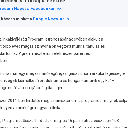
ebreceni és országos hírekről!
receni Napot a Facebookon >>
t kövess minket a
Google News-on is
álinkakiválóság Program létrehozásának évében alakult a
at több éves magas színvonalon végzett munka, tanulás és
Márton, az Agrárminisztérium élelmiszeriparért és
yben.
n ma már egy magas minőségű, igazi gasztronómiai különlegességre
tünk egyik kiemelkedő produktuma és hungarikumaink egyike” –
ogram fővárosi díjátadó gálaestjén.
zör 2014-ben hirdette meg a minisztérium a programot, melynek célja
rt legyen a minőségi magyar pálinka.
ág Programot ősszel hirdették meg, és 16 pálinkaház összesen 103
, hogy a pandémia, majd az orosz-ukrán háború okozta nehéz gazdasági