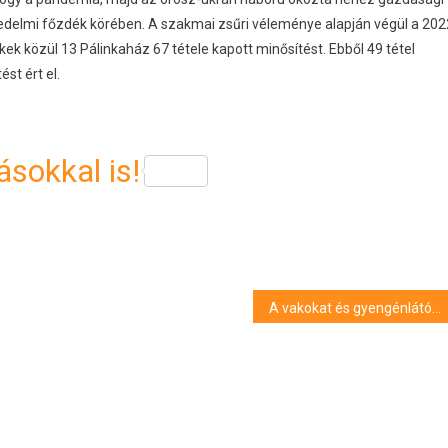
edelmi főzdék körében. A szakmai zsűri véleménye alapján végül a 202
k közül 13 Pálinkaház 67 tétele kapott minősítést. Ebből 49 tétel
st ért el.
sokkal is!
A vakokat és gyengénlátókat segítik a Szabó Ervin könyvtár új programjai