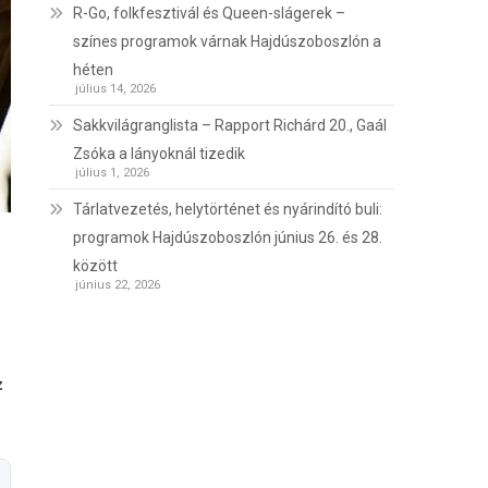
R-Go, folkfesztivál és Queen-slágerek –
színes programok várnak Hajdúszoboszlón a
héten
július 14, 2026
Sakkvilágranglista – Rapport Richárd 20., Gaál
Zsóka a lányoknál tizedik
július 1, 2026
Tárlatvezetés, helytörténet és nyárindító buli:
programok Hajdúszoboszlón június 26. és 28.
között
június 22, 2026
z