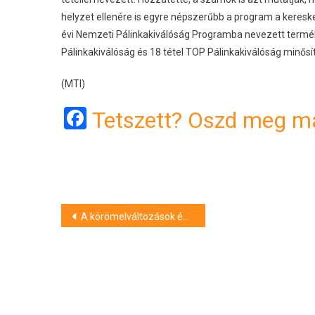
helyzet ellenére is egyre népszerűbb a program a keresk
évi Nemzeti Pálinkakiválóság Programba nevezett terméke
Pálinkakiválóság és 18 tétel TOP Pálinkakiválóság minősíté
(MTI)
Facebook
Tetszett? Oszd meg má
Bejegyzés
A körömelváltozások és a vitaminhiány közötti összefüggések vizsgálatára indul kutatás Pécsen
navigáció