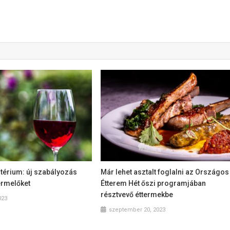
térium: új szabályozás
Már lehet asztalt foglalni az Országos
termelőket
Étterem Hét őszi programjában
résztvevő éttermekbe
023
szeptember 20, 2023