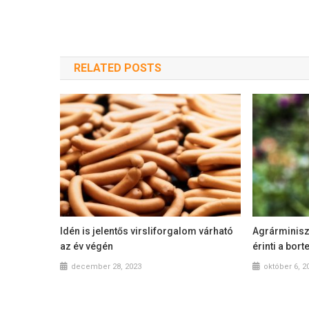
RELATED POSTS
Idén is jelentős virsliforgalom várható
Agrárminisz
az év végén
érinti a bor
december 28, 2023
október 6, 2