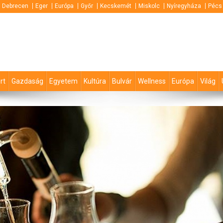
Debrecen
Eger
Európa
Győr
Kecskemét
Miskolc
Nyíregyháza
Pécs
rt
Gazdaság
Egyetem
Kultúra
Bulvár
Wellness
Európa
Világ