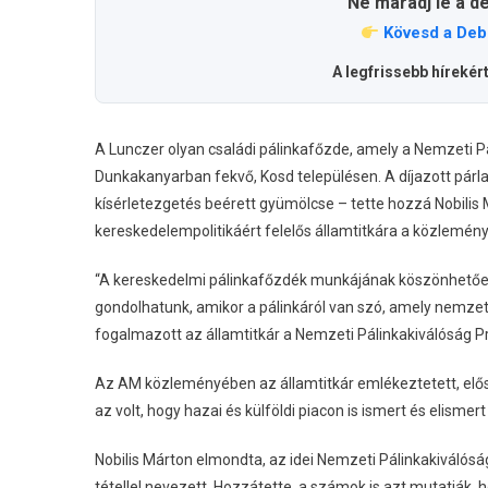
Ne maradj le a d
Kövesd a Deb
A legfrissebb hírekér
A Lunczer olyan családi pálinkafőzde, amely a Nemzeti P
Dunkakanyarban fekvő, Kosd településen. A díjazott párl
kísérletezgetés beérett gyümölcse – tette hozzá Nobilis 
kereskedelempolitikáért felelős államtitkára a közlemén
“A kereskedelmi pálinkafőzdék munkájának köszönhetőe
gondolhatunk, amikor a pálinkáról van szó, amely nemze
fogalmazott az államtitkár a Nemzeti Pálinkakiválóság Pr
Az AM közleményében az államtitkár emlékeztetett, elős
az volt, hogy hazai és külföldi piacon is ismert és elisme
Nobilis Márton elmondta, az idei Nemzeti Pálinkakiválós
tétellel nevezett. Hozzátette, a számok is azt mutatják