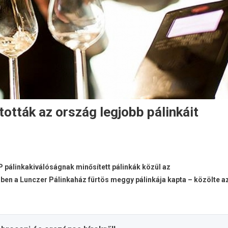
ották az ország legjobb pálinkáit
OP pálinkakiválóságnak minősített pálinkák közül az
-ben a Lunczer Pálinkaház fürtös meggy pálinkája kapta – közölte a