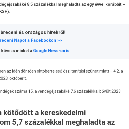
ndégéjszakáké 8,5 százalékkal meghaladta az egy évvel korábbit –
(KSH).
ebreceni és országos hírekről!
receni Napot a Facebookon >>
t kövess minket a
Google News-on is
ben az idén döntően októberre eső őszi tanítási szünet miatt – 4,2, a
023. októberit.
vendégek száma 15, a vendégéjszakáké 7,6 százalékkal bővült 2023
 kötődött a kereskedelmi
alom 5,7 százalékkal meghaladta az