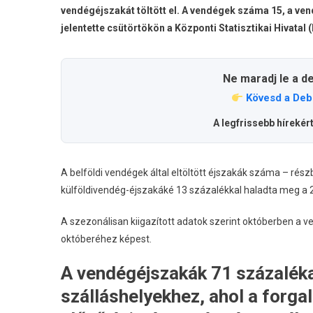
vendégéjszakát töltött el. A vendégek száma 15, a ve
jelentette csütörtökön a Központi Statisztikai Hivatal 
Ne maradj le a d
Kövesd a Deb
A legfrissebb hírekér
A belföldi vendégek által eltöltött éjszakák száma – rész
külföldivendég-éjszakáké 13 százalékkal haladta meg a 2
A szezonálisan kiigazított adatok szerint októberben a 
októberéhez képest.
A vendégéjszakák 71 százaléka
szálláshelyekhez, ahol a forg