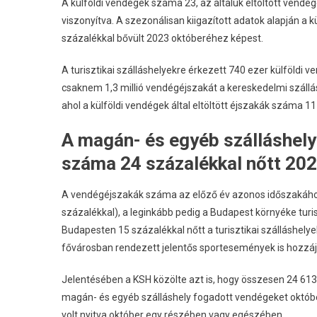
A külföldi vendégek száma 23, az általuk eltöltött vend
viszonyítva. A szezonálisan kiigazított adatok alapján a 
százalékkal bővült 2023 októberéhez képest.
A turisztikai szálláshelyekre érkezett 740 ezer külföldi v
csaknem 1,3 millió vendégéjszakát a kereskedelmi szállá
ahol a külföldi vendégek által eltöltött éjszakák száma 1
A magán- és egyéb szálláshelye
száma 24 százalékkal nőtt 20
A vendégéjszakák száma az előző év azonos időszakához
százalékkal), a leginkább pedig a Budapest környéke turis
Budapesten 15 százalékkal nőtt a turisztikai szálláshely
fővárosban rendezett jelentős sportesemények is hozzáj
Jelentésében a KSH közölte azt is, hogy összesen 24 613 t
magán- és egyéb szálláshely fogadott vendégeket októbe
volt nyitva október egy részében vagy egészében.