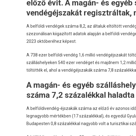
előző évit. A magán- és egyéb 
vendégéjszakát regisztráltak, 
A belföldi vendégek száma 8,2, az általuk eltöltött vend
szezonálisan kiigazított adatok alapján a belföldi vendég
2023 októberéhez képest.
A 738 ezer belföldi vendég 1,6 millió vendégéjszakát töltö
szálláshelyeken 540 ezer vendéget és majdnem 1,2 millió
töltötték el, ahol a vendégéjszakák száma 7,8 százalékka
A magán- és egyéb szálláshely
száma 7,2 százalékkal haladta
A belföldivendég-éjszakák száma az előző év azonos idő
legnagyobb mértékben (17 százalékkal), és egyedül Gyula
Budapesten 0,8 százalékkal nagyobb volt a turisztikai sz