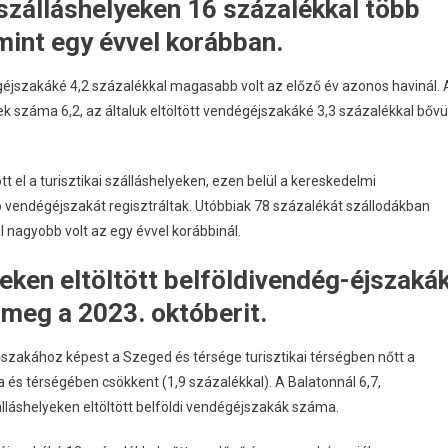
szálláshelyeken 16 százalékkal több
mint egy évvel korábban.
égéjszakáké 4,2 százalékkal magasabb volt az előző év azonos havinál. 
ek száma 6,2, az általuk eltöltött vendégéjszakáké 3,3 százalékkal bővü
tt el a turisztikai szálláshelyeken, ezen belül a kereskedelmi
 vendégéjszakát regisztráltak. Utóbbiak 78 százalékát szállodákban
l nagyobb volt az egy évvel korábbinál.
eken eltöltött belföldivendég-éjszaká
 meg a 2023. októberit.
szakához képest a Szeged és térsége turisztikai térségben nőtt a
 és térségében csökkent (1,9 százalékkal). A Balatonnál 6,7,
álláshelyeken eltöltött belföldi vendégéjszakák száma.