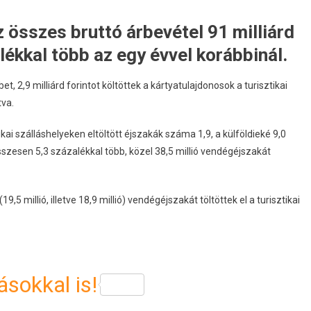
z összes bruttó árbevétel 91 milliárd
alékkal több az egy évvel korábbinál.
, 2,9 milliárd forintot költöttek a kártyatulajdonosok a turisztikai
tva.
ikai szálláshelyeken eltöltött éjszakák száma 1,9, a külföldieké 9,0
szesen 5,3 százalékkal több, közel 38,5 millió vendégéjszakát
9,5 millió, illetve 18,9 millió) vendégéjszakát töltöttek el a turisztikai
sokkal is!