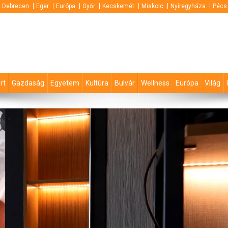
Debrecen
Eger
Európa
Győr
Kecskemét
Miskolc
Nyíregyháza
Pécs
rt
Gazdaság
Egyetem
Kultúra
Bulvár
Wellness
Európa
Világ