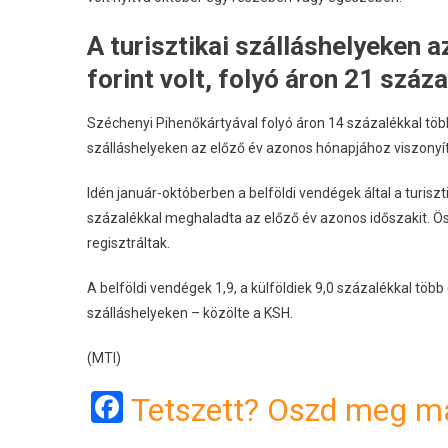
A turisztikai szálláshelyeken a
forint volt, folyó áron 21 száz
Széchenyi Pihenőkártyával folyó áron 14 százalékkal többet
szálláshelyeken az előző év azonos hónapjához viszonyí
Idén január-októberben a belföldi vendégek által a turiszt
százalékkal meghaladta az előző év azonos időszakit. Ös
regisztráltak.
A belföldi vendégek 1,9, a külföldiek 9,0 százalékkal több (1
szálláshelyeken – közölte a KSH.
(MTI)
Facebook
Tetszett? Oszd meg má