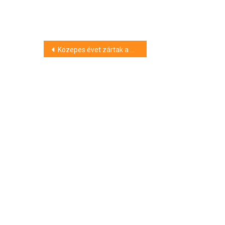
Bejegyzés
Közepes évet zártak a hazai dinnyetermelők
navigáció