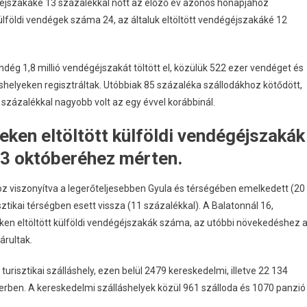
égéjszakáké 13 százalékkal nőtt az előző év azonos hónapjához
külföldi vendégek száma 24, az általuk eltöltött vendégéjszakáké 12
endég 1,8 millió vendégéjszakát töltött el, közülük 522 ezer vendéget és
shelyeken regisztráltak. Utóbbiak 85 százaléka szállodákhoz kötődött,
1 százalékkal nagyobb volt az egy évvel korábbinál.
ken eltöltött külföldi vendégéjszakák
23 októberéhez mérten.
 viszonyítva a legerőteljesebben Gyula és térségében emelkedett (20
ztikai térségben esett vissza (11 százalékkal). A Balatonnál 16,
eken eltöltött külföldi vendégéjszakák száma, az utóbbi növekedéshez 
árultak.
urisztikai szálláshely, ezen belül 2479 kereskedelmi, illetve 22 134
rben. A kereskedelmi szálláshelyek közül 961 szálloda és 1070 panzió