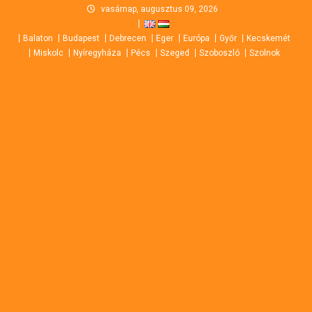
Skip
vasárnap, augusztus 09, 2026
to
Balaton
Budapest
Debrecen
Eger
Európa
Győr
Kecskemét
content
Miskolc
Nyíregyháza
Pécs
Szeged
Szoboszló
Szolnok