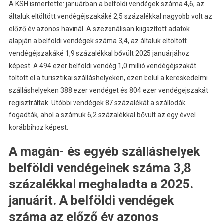
A KSH ismertette: januárban a belföldi vendégek száma 4,6, az
általuk eltöltött vendégéjszakáké 2,5 százalékkal nagyobb volt az
előző év azonos havinál. A szezonálisan kiigazított adatok
alapján a belföldi vendégek száma 3,4, az általuk eltöltött
vendégéjszakáké 1,9 százalékkal bővült 2025 januárjához
képest. A 494 ezer belföldi vendég 1,0 millió vendégéjszakát
töltött el a turisztikai szálláshelyeken, ezen belül a kereskedelmi
szálláshelyeken 388 ezer vendéget és 804 ezer vendégéjszakát
regisztráltak. Utóbbi vendégek 87 százalékát a szállodák
fogadták, ahol a számuk 6,2 százalékkal bővült az egy évvel
korábbihoz képest.
A magán- és egyéb szálláshelyek
belföldi vendégeinek száma 3,8
százalékkal meghaladta a 2025.
januárit. A belföldi vendégek
száma az előző év azonos