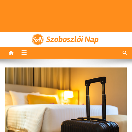
Szoboszlói Nap