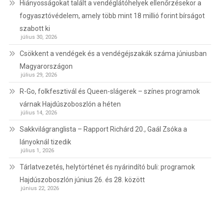
Hiányosságokat talált a vendéglátóhelyek ellenőrzésekor a
fogyasztóvédelem, amely több mint 18 millió forint bírságot
szabott ki
július 30, 2026
Csökkent a vendégek és a vendégéjszakák száma júniusban
Magyarországon
július 29, 2026
R-Go, folkfesztivál és Queen-slágerek – színes programok
várnak Hajdúszoboszlón a héten
július 14, 2026
Sakkvilágranglista – Rapport Richárd 20., Gaál Zsóka a
lányoknál tizedik
július 1, 2026
Tárlatvezetés, helytörténet és nyárindító buli: programok
Hajdúszoboszlón június 26. és 28. között
június 22, 2026