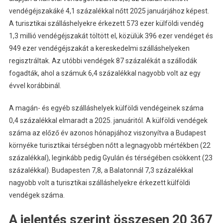
vendégéjszakáké 4,1 százalékkal nőtt 2025 januárjához képest.
A turisztikai szálláshelyekre érkezett 573 ezer külföldi vendég
1,3 millió vendégéjszakát töltött el, közülük 396 ezer vendéget és
949 ezer vendégéjszakát a kereskedelmi szálláshelyeken
regisztráltak. Az utóbbi vendégek 87 százalékát a szállodák
fogadták, ahol a számuk 6,4 százalékkal nagyobb volt az egy
évvel korábbinál.
A magán- és egyéb szálláshelyek külföldi vendégeinek száma
0,4 százalékkal elmaradt a 2025. januáritól. A külföldi vendégek
száma az előző év azonos hónapjához viszonyítva a Budapest
környéke turisztikai térségben nőtt a legnagyobb mértékben (22
százalékkal), leginkább pedig Gyulán és térségében csökkent (23
százalékkal). Budapesten 7,8, a Balatonnál 7,3 százalékkal
nagyobb volt a turisztikai szálláshelyekre érkezett külföldi
vendégek száma.
A jelentés szerint összesen 20 367