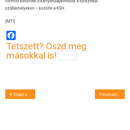
forintot költöttek a kártyatulajdonosok a turisztikai
szálláshelyeken – közölte a KSH.
(MTI)
Facebook
Tetszett? Oszd meg
másokkal is!
Bejegyzés
Stabil a kereslet a panellakások iránt
Pénzhamisítás gyanúja miatt letartóztattak egy mezőtúri férfit
navigáció