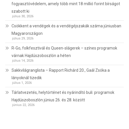
fogyasztóvédelem, amely több mint 18 millió forint bírságot
szabott ki
július 30, 2026
Csökkent a vendégek és a vendégéjszakák száma júniusban
Magyarországon
július 29, 2026
R-Go, folkfesztivál és Queen-slágerek – színes programok
várnak Hajdúszoboszlón a héten
július 14, 2026
Sakkvilágranglista – Rapport Richárd 20., Gaál Zsóka a
lányoknál tizedik
július 1, 2026
Tárlatvezetés, helytörténet és nyárindító buli: programok
Hajdúszoboszlón június 26. és 28. között
június 22, 2026