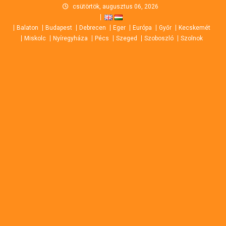
Skip
csütörtök, augusztus 06, 2026
to
Balaton
Budapest
Debrecen
Eger
Európa
Győr
Kecskemét
content
Miskolc
Nyíregyháza
Pécs
Szeged
Szoboszló
Szolnok