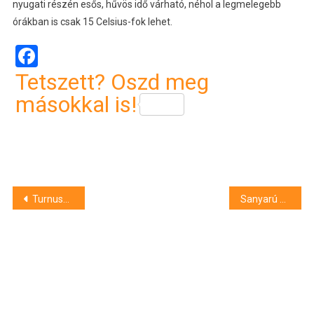
nyugati részén esős, hűvös idő várható, néhol a legmelegebb
órákban is csak 15 Celsius-fok lehet.
Facebook
Tetszett? Oszd meg
másokkal is!
Bejegyzés
Turnusváltás, megjöttek az új gólyák!
Sanyarú sorsú embereken akartak meggazdagodni a csalók
navigáció