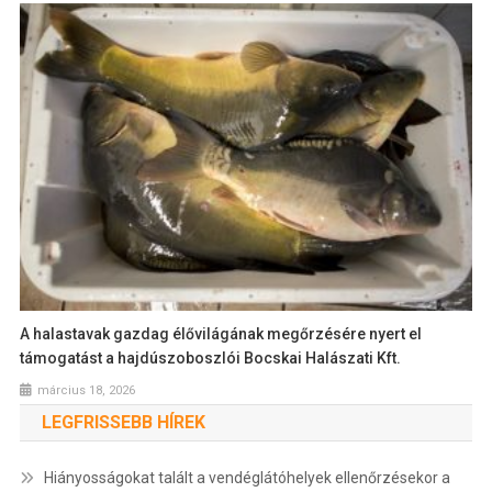
A halastavak gazdag élővilágának megőrzésére nyert el
támogatást a hajdúszoboszlói Bocskai Halászati Kft.
március 18, 2026
LEGFRISSEBB HÍREK
Hiányosságokat talált a vendéglátóhelyek ellenőrzésekor a