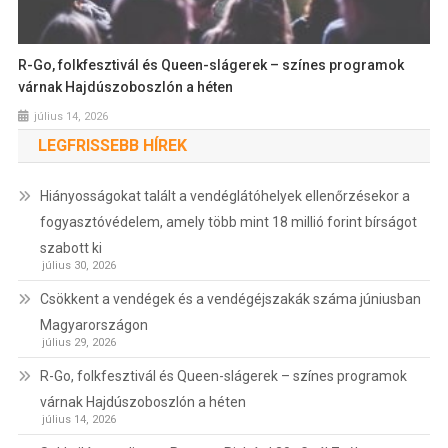
R-Go, folkfesztivál és Queen-slágerek – színes programok
várnak Hajdúszoboszlón a héten
július 14, 2026
LEGFRISSEBB HÍREK
Hiányosságokat talált a vendéglátóhelyek ellenőrzésekor a
fogyasztóvédelem, amely több mint 18 millió forint bírságot
szabott ki
július 30, 2026
Csökkent a vendégek és a vendégéjszakák száma júniusban
Magyarországon
július 29, 2026
R-Go, folkfesztivál és Queen-slágerek – színes programok
várnak Hajdúszoboszlón a héten
július 14, 2026