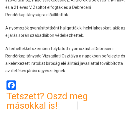
szóváltáshoz, majd verekedéshez. A járőrök a 36 éves T. Mihályt
és a 21 éves V. Zsoltot elfogták és a Debreceni
Rendőrkapitányságra előállították.
A nyomozók gyanúsítottként hallgatták ki helyi lakosokat, akik az
eljárás során szabadlábon védekezhettek.
A terheltekkel szemben folytatott nyomozást a Debreceni
Rendőrkapitányság Vizsgálati Osztálya a napokban befejezte és
a keletkezett iratokat bíróság elé állítási javaslattal továbbította
az illetékes járási ügyészségnek.
Facebook
Tetszett? Oszd meg
másokkal is!