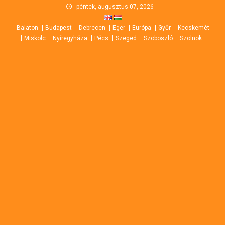
Skip
péntek, augusztus 07, 2026
to
Balaton
Budapest
Debrecen
Eger
Európa
Győr
Kecskemét
content
Miskolc
Nyíregyháza
Pécs
Szeged
Szoboszló
Szolnok