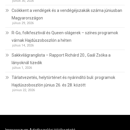
július 30, 2026
Csökkent a vendégek és a vendégéjszakák száma júniusban
Magyarországon
július 29, 2026
R-Go, folkfesztivál és Queen-slágerek – színes programok
várnak Hajdúszoboszlón a héten
július 14, 2026
Sakkvilágranglista – Rapport Richárd 20., Gaál Zsóka a
lányoknál tizedik
július 1, 2026
Tárlatvezetés, helytörténet és nyárindító buli: programok
Hajdúszoboszlón június 26. és 28. között
június 22, 2026
Impresszum
Adatkezelési tájékoztató