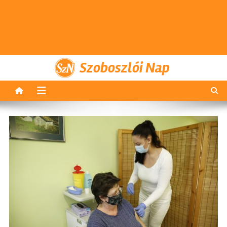
Szoboszlói Nap