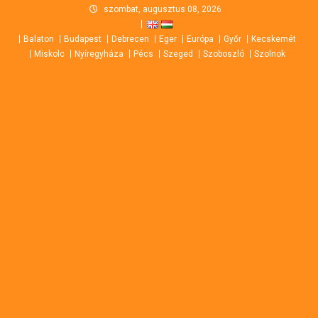
Skip
szombat, augusztus 08, 2026
to
Balaton
Budapest
Debrecen
Eger
Európa
Győr
Kecskemét
content
Miskolc
Nyíregyháza
Pécs
Szeged
Szoboszló
Szolnok