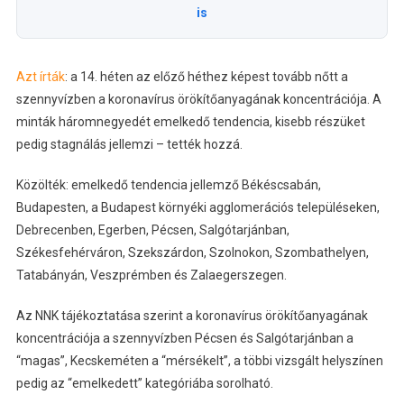
is
Azt írták
: a 14. héten az előző héthez képest tovább nőtt a
szennyvízben a koronavírus örökítőanyagának koncentrációja. A
minták háromnegyedét emelkedő tendencia, kisebb részüket
pedig stagnálás jellemzi – tették hozzá.
Közölték: emelkedő tendencia jellemző Békéscsabán,
Budapesten, a Budapest környéki agglomerációs településeken,
Debrecenben, Egerben, Pécsen, Salgótarjánban,
Székesfehérváron, Szekszárdon, Szolnokon, Szombathelyen,
Tatabányán, Veszprémben és Zalaegerszegen.
Az NNK tájékoztatása szerint a koronavírus örökítőanyagának
koncentrációja a szennyvízben Pécsen és Salgótarjánban a
“magas”, Kecskeméten a “mérsékelt”, a többi vizsgált helyszínen
pedig az “emelkedett” kategóriába sorolható.