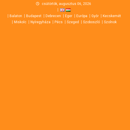
Skip
csütörtök, augusztus 06, 2026
to
Balaton
Budapest
Debrecen
Eger
Európa
Győr
Kecskemét
content
Miskolc
Nyíregyháza
Pécs
Szeged
Szoboszló
Szolnok