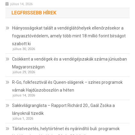
július 14, 2026
LEGFRISSEBB HÍREK
Hiányosságokat talált a vendéglátóhelyek ellenőrzésekor a
fogyasztóvédelem, amely több mint 18 millió forint bírságot
szabott ki
július 30, 2026
Csökkent a vendégek és a vendégéjszakák száma júniusban
Magyarországon
július 29, 2026
R-Go, folkfesztivál és Queen-slágerek – színes programok
várnak Hajdúszoboszlón a héten
július 14, 2026
Sakkvilágranglista – Rapport Richárd 20., Gaál Zsóka a
lányoknál tizedik
július 1, 2026
Tárlatvezetés, helytörténet és nyárindító buli: programok