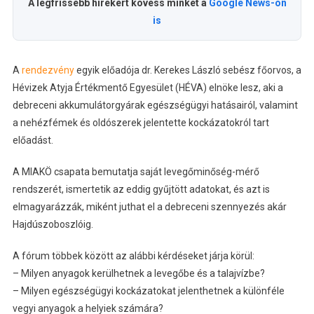
A legfrissebb hírekért kövess minket a
Google News-on
is
A
rendezvény
egyik előadója dr. Kerekes László sebész főorvos, a
Hévizek Atyja Értékmentő Egyesület (HÉVA) elnöke lesz, aki a
debreceni akkumulátorgyárak egészségügyi hatásairól, valamint
a nehézfémek és oldószerek jelentette kockázatokról tart
előadást.
A MIAKÖ csapata bemutatja saját levegőminőség-mérő
rendszerét, ismertetik az eddig gyűjtött adatokat, és azt is
elmagyarázzák, miként juthat el a debreceni szennyezés akár
Hajdúszoboszlóig.
A fórum többek között az alábbi kérdéseket járja körül:
– Milyen anyagok kerülhetnek a levegőbe és a talajvízbe?
– Milyen egészségügyi kockázatokat jelenthetnek a különféle
vegyi anyagok a helyiek számára?