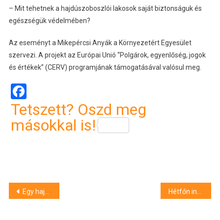
– Mit tehetnek a hajdúszoboszlói lakosok saját biztonságuk és
egészségük védelmében?
Az eseményt a Mikepércsi Anyák a Környezetért Egyesület
szervezi. A projekt az Európai Unió “Polgárok, egyenlőség, jogok
és értékek” (CERV) programjának támogatásával valósul meg.
Facebook
Tetszett? Oszd meg
másokkal is!
Bejegyzés
Egy hajdú-bihari fideszes képviselő nem várta meg Orbán Viktor iránymutatását – ez a véleménye az írek elleni vereségről
Hétfőn indul az új elektromos buszok próbajárata Budapesten
navigáció