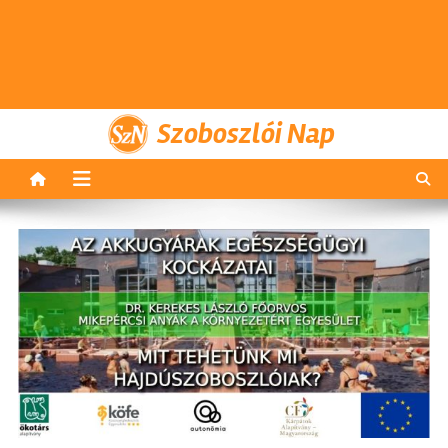
Szoboszlói Nap