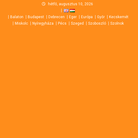
Skip
hétfő, augusztus 10, 2026
to
Balaton
Budapest
Debrecen
Eger
Európa
Győr
Kecskemét
content
Miskolc
Nyíregyháza
Pécs
Szeged
Szoboszló
Szolnok