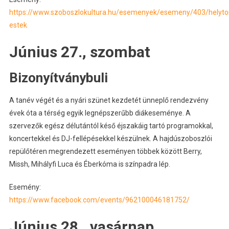
https://www.szoboszlokultura.hu/esemenyek/esemeny/403/helytor
estek
Június 27., szombat
Bizonyítványbuli
A tanév végét és a nyári szünet kezdetét ünneplő rendezvény
évek óta a térség egyik legnépszerűbb diákeseménye. A
szervezők egész délutántól késő éjszakáig tartó programokkal,
koncertekkel és DJ-fellépésekkel készülnek. A hajdúszoboszlói
repülőtéren megrendezett eseményen többek között Berry,
Missh, Mihályfi Luca és Éberkóma is színpadra lép.
Esemény:
https://www.facebook.com/events/962100046181752/
Június 28., vasárnap