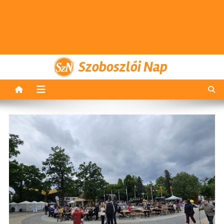
Szoboszlói Nap