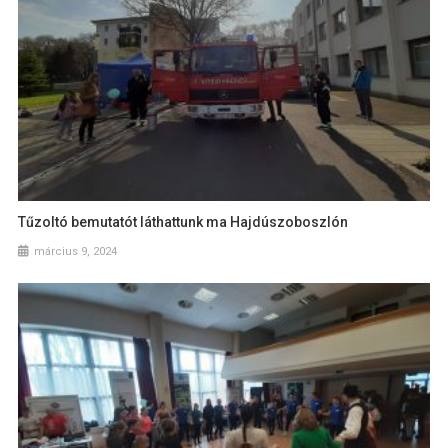
Tűzoltó bemutatót láthattunk ma Hajdúszoboszlón
március 9, 2024