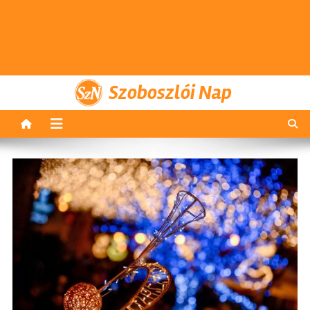
Szoboszlói Nap