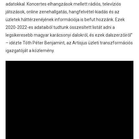
adatokkal. Koncertes elhangzások mellett rádiós, televíziós
játszások, online zenehallgatás, hangfelvétel-kiadás és az
üzletek háttérzenéjének információja is befut hozzánk. Ezek
2020-2022-es adataiból tudtunk összesített listát adni a
legsikeresebb magyar karácsonyi dalokról, és ezek dalszerzőiről”
– idézte Tóth Péter Benjamint, az Artisjus üzleti transzformációs
igazgatóját a közlemény.