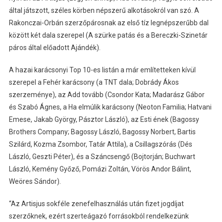
által játszott, széles körben népszerű alkotásokról van szó. A
Rakonczai-Orbán szerzőpárosnak az első tíz legnépszerűbb dal
között két dala szerepel (A szürke patás és a Bereczki-Szinetár
páros által előadott Ajándék).
A hazai karácsonyi Top 10-es listán a már említetteken kívül
szerepel a Fehér karácsony (a TNT dala; Dobrády Ákos
szerzeménye), az Add tovább (Csondor Kata; Madarász Gábor
és Szabó Ágnes, a Ha elmúlik karácsony (Neoton Familia; Hatvani
Emese, Jakab György, Pásztor László), az Esti ének (Bagossy
Brothers Company; Bagossy László, Bagossy Norbert, Bartis
Szilárd, Kozma Zsombor, Tatár Attila), a Csillagszórás (Dés
László, Geszti Péter), és a Száncsengő (Bojtorján; Buchwart
László, Kemény Győző, Pomázi Zoltán, Vörös Andor Bálint,
Weöres Sándor).
“Az Artisjus sokféle zenefelhasználás után fizet jogdíjat
szerzőknek, ezért szerteágazó forrásokból rendelkezünk