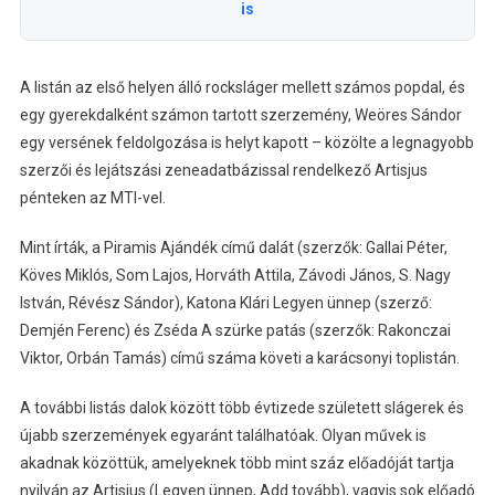
is
A listán az első helyen álló rocksláger mellett számos popdal, és
egy gyerekdalként számon tartott szerzemény, Weöres Sándor
egy versének feldolgozása is helyt kapott – közölte a legnagyobb
szerzői és lejátszási zeneadatbázissal rendelkező Artisjus
pénteken az MTI-vel.
Mint írták, a Piramis Ajándék című dalát (szerzők: Gallai Péter,
Köves Miklós, Som Lajos, Horváth Attila, Závodi János, S. Nagy
István, Révész Sándor), Katona Klári Legyen ünnep (szerző:
Demjén Ferenc) és Zséda A szürke patás (szerzők: Rakonczai
Viktor, Orbán Tamás) című száma követi a karácsonyi toplistán.
A további listás dalok között több évtizede született slágerek és
újabb szerzemények egyaránt találhatóak. Olyan művek is
akadnak közöttük, amelyeknek több mint száz előadóját tartja
nyilván az Artisjus (Legyen ünnep, Add tovább), vagyis sok előadó