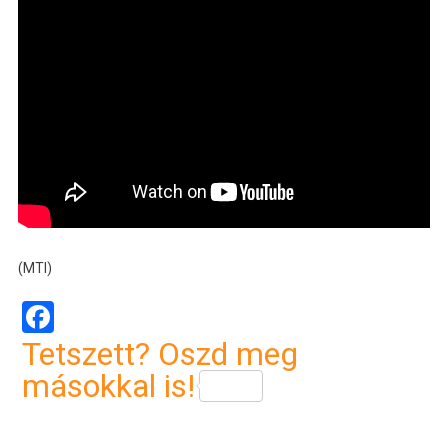
(MTI)
Facebook
Tetszett? Oszd meg
másokkal is!