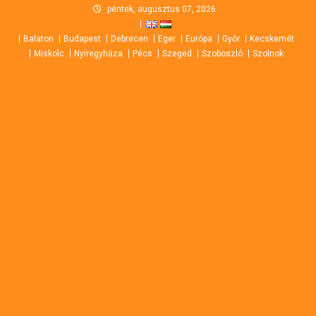
Skip
péntek, augusztus 07, 2026
to
Balaton
Budapest
Debrecen
Eger
Európa
Győr
Kecskemét
content
Miskolc
Nyíregyháza
Pécs
Szeged
Szoboszló
Szolnok