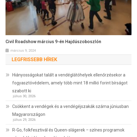
Civil Roadshow március 9-én Hajdúszoboszlón
március 9, 2024
LEGFRISSEBB HÍREK
Hiányosságokat talált a vendéglátóhelyek ellenőrzésekor a
fogyasztóvédelem, amely több mint 18 millió forint bírságot
szabott ki
július 30, 2026
Csökkent a vendégek és a vendégéjszakák száma júniusban
Magyarországon
július 29, 2026
R-Go, folkfesztivál és Queen-slágerek – színes programok