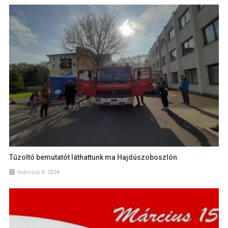
Tűzoltó bemutatót láthattunk ma Hajdúszoboszlón
március 9, 2024