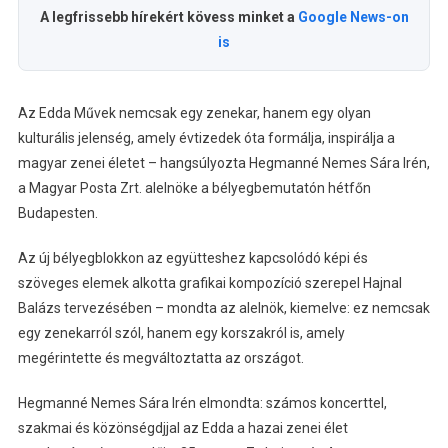
A legfrissebb hírekért kövess minket a
Google News-on
is
Az Edda Művek nemcsak egy zenekar, hanem egy olyan
kulturális jelenség, amely évtizedek óta formálja, inspirálja a
magyar zenei életet – hangsúlyozta Hegmanné Nemes Sára Irén,
a Magyar Posta Zrt. alelnöke a bélyegbemutatón hétfőn
Budapesten.
Az új bélyegblokkon az együtteshez kapcsolódó képi és
szöveges elemek alkotta grafikai kompozíció szerepel Hajnal
Balázs tervezésében – mondta az alelnök, kiemelve: ez nemcsak
egy zenekarról szól, hanem egy korszakról is, amely
megérintette és megváltoztatta az országot.
Hegmanné Nemes Sára Irén elmondta: számos koncerttel,
szakmai és közönségdjjal az Edda a hazai zenei élet