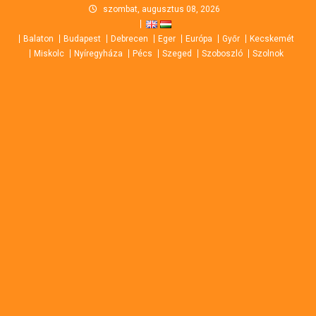
Skip
szombat, augusztus 08, 2026
to
Balaton
Budapest
Debrecen
Eger
Európa
Győr
Kecskemét
content
Miskolc
Nyíregyháza
Pécs
Szeged
Szoboszló
Szolnok