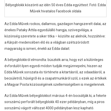
Bélyegblokk köszönti az idén 50 éves Edda együttest. Fotó: Edda
Művek hivatalos Facebook oldala
Az Edda Művek rockos, dallamos, gazdagon hangszerelt dalai, az
énekes Pataky Attila egyedülálló hangja, szövegvilága, a
közönség szeretete a siker titka – közölte az alelnök, hozzátéve:
a Kárpát-medencében élő és a világban szétszóródott
magyarság is ismeri, énekli az Edda dalait.
A bélyegblokkról elmondta: büszkék arra, hogy ezt a különleges
évfordulót ilyen egyedi módon tudják megünnepelni, hiszen az
Edda Művek sorozata és története a kitartásról, az odaadásról, a
becsületről, hűségről és a csapatmunkáról szól, s ezek az értékek
a Magyar Posta közösségének szellemiségében is megjelennek.
Az Edda Művek bélyegblokkot március 4-én bocsátják ki, a fekete
sorszámú perforált bélyegblokk 40 ezer példányban, míg a piros
sorszámú vágott változat 4000 példányban lesz kapható.