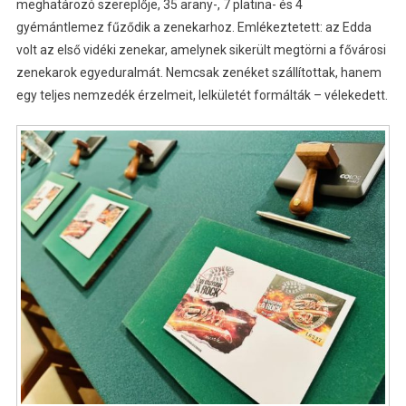
meghatározó szereplője, 35 arany-, 7 platina- és 4
gyémántlemez fűződik a zenekarhoz. Emlékeztetett: az Edda
volt az első vidéki zenekar, amelynek sikerült megtörni a fővárosi
zenekarok egyeduralmát. Nemcsak zenéket szállítottak, hanem
egy teljes nemzedék érzelmeit, lelkületét formálták – vélekedett.