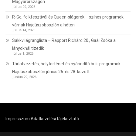
Magyarországon
július 29, 2026
R-Go, folkfesztivál és Queen-slágerek – színes programok
várnak Hajdúszoboszlón a héten
július 14, 2026
Sakkvilágranglista – Rapport Richárd 20., Gaál Zsóka a
lányoknál tizedik
július 1, 2026
Tárlatvezetés, helytörténet és nyárindító buli: programok
Hajdúszoboszlón június 26. és 28. között
június 22, 2026
Impresszum
Adatkezelési tájékoztató