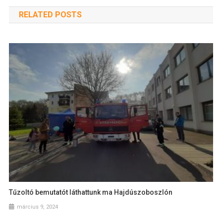
RELATED POSTS
Tűzoltó bemutatót láthattunk ma Hajdúszoboszlón
március 9, 2024