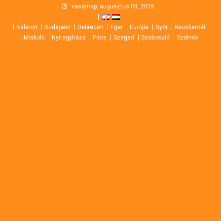
Skip
vasárnap, augusztus 09, 2026
to
Balaton
Budapest
Debrecen
Eger
Európa
Győr
Kecskemét
content
Miskolc
Nyíregyháza
Pécs
Szeged
Szoboszló
Szolnok