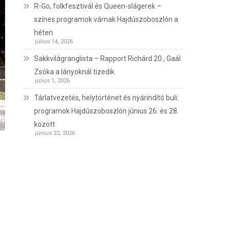
R-Go, folkfesztivál és Queen-slágerek –
színes programok várnak Hajdúszoboszlón a
héten
július 14, 2026
Sakkvilágranglista – Rapport Richárd 20., Gaál
Zsóka a lányoknál tizedik
július 1, 2026
Tárlatvezetés, helytörténet és nyárindító buli:
programok Hajdúszoboszlón június 26. és 28.
között
június 22, 2026