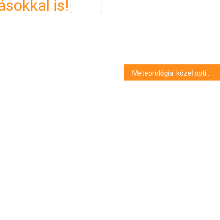
sokkal is!
Meteorológia: közel optimális légköri viszonyok várhatók a Balaton-átúszáson