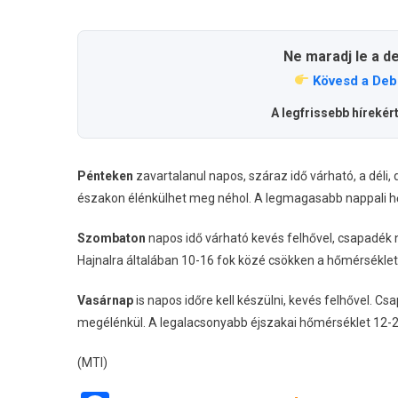
Ne maradj le a d
Kövesd a Deb
A legfrissebb hírekér
Pénteken
zavartalanul napos, száraz idő várható, a déli,
északon élénkülhet meg néhol. A legmagasabb nappali hő
Szombaton
napos idő várható kevés felhővel, csapadék 
Hajnalra általában 10-16 fok közé csökken a hőmérséklet
Vasárnap
is napos időre kell készülni, kevés felhővel. 
megélénkül. A legalacsonyabb éjszakai hőmérséklet 12-2
(MTI)