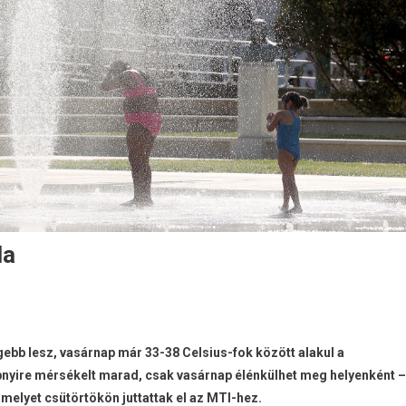
la
gebb lesz, vasárnap már 33-38 Celsius-fok között alakul a
nyire mérsékelt marad, csak vasárnap élénkülhet meg helyenként –
amelyet csütörtökön juttattak el az MTI-hez.