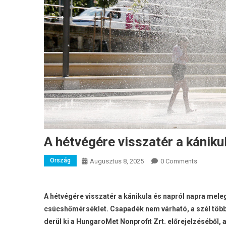
A hétvégére visszatér a kániku
Ország
Augusztus 8, 2025
0 Comments
A hétvégére visszatér a kánikula és napról napra mele
csúcshőmérséklet. Csapadék nem várható, a szél több
derül ki a HungaroMet Nonprofit Zrt. előrejelzéséből, 