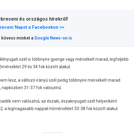
ebreceni és országos hírekről!
receni Napot a Facebookon >>
t kövess minket a
Google News-on is
 délnyugati szél is többnyire gyenge vagy mérsékelt marad, legfeljebb
mérséklet 29 és 34 fok között alakul.
nem lesz, a változó irányú szél pedig többnyire mérsékelt marad.
, napközben 31-37 fok valószínű.
Csapadék nem valószínű, az északi, északnyugati szél helyenként
2, a legmagasabb nappali hőmérséklet 33-38 fok között alakul.