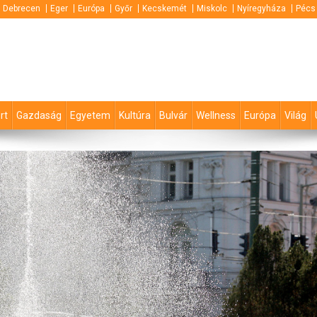
Debrecen
Eger
Európa
Győr
Kecskemét
Miskolc
Nyíregyháza
Pécs
rt
Gazdaság
Egyetem
Kultúra
Bulvár
Wellness
Európa
Világ