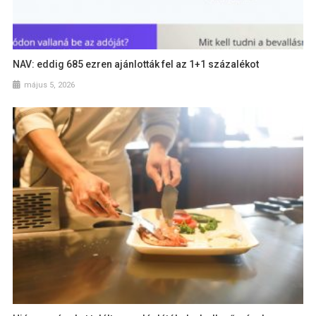
NAV: eddig 685 ezren ajánlották fel az 1+1 százalékot
május 5, 2026