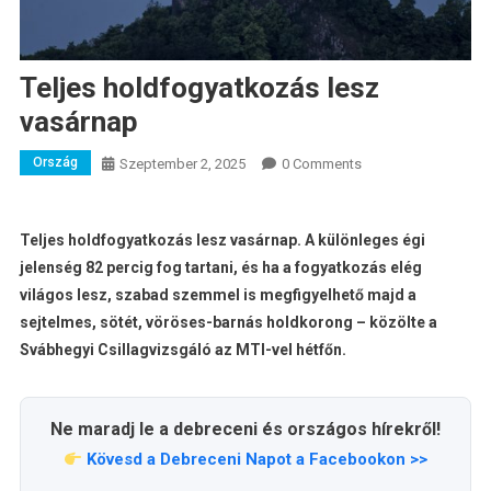
Teljes holdfogyatkozás lesz
vasárnap
Ország
Szeptember 2, 2025
0 Comments
Teljes holdfogyatkozás lesz vasárnap. A különleges égi
jelenség 82 percig fog tartani, és ha a fogyatkozás elég
világos lesz, szabad szemmel is megfigyelhető majd a
sejtelmes, sötét, vöröses-barnás holdkorong – közölte a
Svábhegyi Csillagvizsgáló az MTI-vel hétfőn.
Ne maradj le a debreceni és országos hírekről!
Kövesd a Debreceni Napot a Facebookon >>