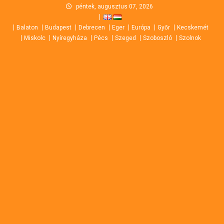
Skip
péntek, augusztus 07, 2026
to
Balaton
Budapest
Debrecen
Eger
Európa
Győr
Kecskemét
content
Miskolc
Nyíregyháza
Pécs
Szeged
Szoboszló
Szolnok