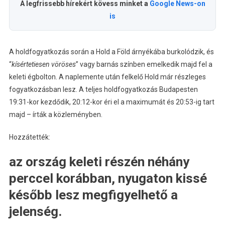
A legfrissebb hírekért kövess minket a
Google News-on
is
A holdfogyatkozás során a Hold a Föld árnyékába burkolódzik, és
“
kísértetiesen vöröses
” vagy barnás színben emelkedik majd fel a
keleti égbolton. A naplemente után felkelő Hold már részleges
fogyatkozásban lesz. A teljes holdfogyatkozás Budapesten
19:31-kor kezdődik, 20:12-kor éri el a maximumát és 20:53-ig tart
majd – írták a közleményben.
Hozzátették:
az ország keleti részén néhány
perccel korábban, nyugaton kissé
később lesz megfigyelhető a
jelenség.