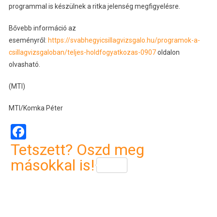
programmal is készülnek a ritka jelenség megfigyelésre.
Bővebb információ az
eseményről:
https://svabhegyicsillagvizsgalo.hu/programok-a-
csillagvizsgaloban/teljes-holdfogyatkozas-0907
oldalon
olvasható.
(MTI)
MTI/Komka Péter
Facebook
Tetszett? Oszd meg
másokkal is!