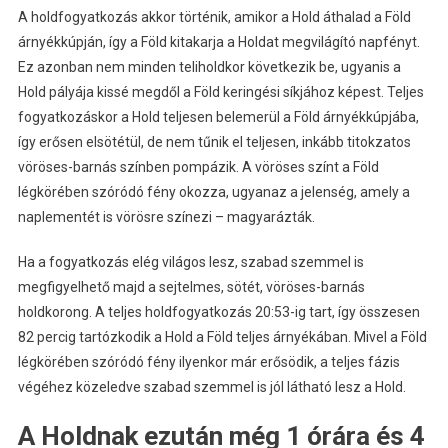
A holdfogyatkozás akkor történik, amikor a Hold áthalad a Föld
árnyékkúpján, így a Föld kitakarja a Holdat megvilágító napfényt.
Ez azonban nem minden teliholdkor következik be, ugyanis a
Hold pályája kissé megdől a Föld keringési síkjához képest. Teljes
fogyatkozáskor a Hold teljesen belemerül a Föld árnyékkúpjába,
így erősen elsötétül, de nem tűnik el teljesen, inkább titokzatos
vöröses-barnás színben pompázik. A vöröses színt a Föld
légkörében szóródó fény okozza, ugyanaz a jelenség, amely a
naplementét is vörösre színezi – magyarázták.
Ha a fogyatkozás elég világos lesz, szabad szemmel is
megfigyelhető majd a sejtelmes, sötét, vöröses-barnás
holdkorong. A teljes holdfogyatkozás 20:53-ig tart, így összesen
82 percig tartózkodik a Hold a Föld teljes árnyékában. Mivel a Föld
légkörében szóródó fény ilyenkor már erősödik, a teljes fázis
végéhez közeledve szabad szemmel is jól látható lesz a Hold.
A Holdnak ezután még 1 órára és 4