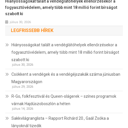
Hiányosságokat talált a vendéglátóhelyek ellenőrzésekor a
fogyasztóvédelem, amely több mint 18 millió forint bírságot
szabott ki
július 30, 2026
LEGFRISSEBB HÍREK
Hiányosságokat talált a vendéglátóhelyek ellenőrzésekor a
fogyasztóvédelem, amely több mint 18 millió forint bírságot
szabott ki
július 30, 2026
Csökkent a vendégek és a vendégéjszakák száma júniusban
Magyarországon
július 29, 2026
R-Go, folkfesztivál és Queen-slágerek – színes programok
várnak Hajdúszoboszlón a héten
július 14, 2026
Sakkvilágranglista – Rapport Richárd 20., Gaál Zsóka a
lányoknál tizedik