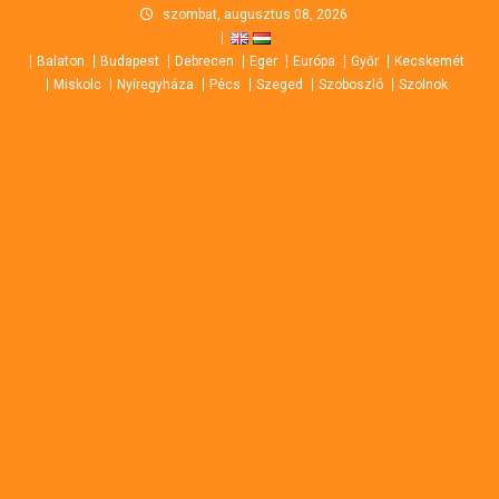
Skip
szombat, augusztus 08, 2026
to
Balaton
Budapest
Debrecen
Eger
Európa
Győr
Kecskemét
content
Miskolc
Nyíregyháza
Pécs
Szeged
Szoboszló
Szolnok