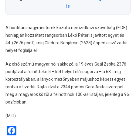
is
A honfitárs nagymesterek közül a nemzetközi szövetség (FIDE)
honlapján közzétett rangsorban Lékó Péter is javított egyet és
44. (2676 pont), míg Gledura Benjámin (2628) éppen a századik
helyet foglalja el.
Az első számú magyar női sakkozó, a 19 éves Gaál Zsóka 2376
pontjával a felnőtteknél – két helyet előreugorva – a 63., míg
korosztályában, a lányok mezőnyében májushoz képest egyet
rontva a tizedik. Rajta kívül a 2344 pontos Gara Anita szerepel
még a magyarok közül a felnőtt nők 100-as listáján, jelenleg a 96.
pozícióban.
(MTI)
Facebook