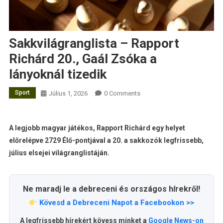
Sakkvilágranglista – Rapport
Richárd 20., Gaál Zsóka a
lányoknál tizedik
Sport
Július 1, 2026
0 Comments
A legjobb magyar játékos, Rapport Richárd egy helyet
előrelépve 2729 Élő-pontjával a 20. a sakkozók legfrissebb,
július elsejei világranglistáján.
Ne maradj le a debreceni és országos hírekről!
Kövesd a Debreceni Napot a Facebookon >>
A legfrissebb hírekért kövess minket a
Google News-on