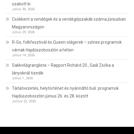
szabott ki
július 30, 2026
Csökkent a vendégek és a vendégéjszakák száma júniusban
Magyarországon
július 29, 2026
R-Go, folkfesztivál és Queen-slágerek – színes programok
várnak Hajdúszoboszlón a héten
július 14, 2026
Sakkvilágranglista – Rapport Richárd 20., Gaál Zsóka a
lányoknál tizedik
július 1, 2026
Tárlatvezetés, helytörténet és nyárindító buli: programok
Hajdúszoboszlón június 26. és 28. között
június 22, 2026