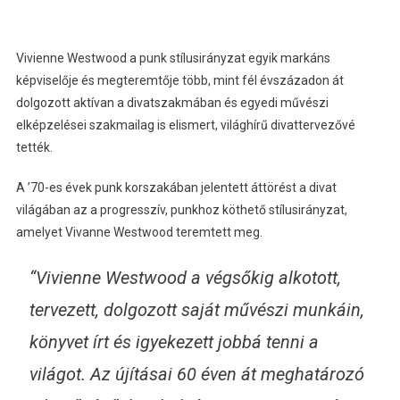
Vivienne Westwood a punk stílusirányzat egyik markáns
képviselője és megteremtője több, mint fél évszázadon át
dolgozott aktívan a divatszakmában és egyedi művészi
elképzelései szakmailag is elismert, világhírű divattervezővé
tették.
A ’70-es évek punk korszakában jelentett áttörést a divat
világában az a progresszív, punkhoz köthető stílusirányzat,
amelyet Vivanne Westwood teremtett meg.
“Vivienne Westwood a végsőkig alkotott,
tervezett, dolgozott saját művészi munkáin,
könyvet írt és igyekezett jobbá tenni a
világot. Az újításai 60 éven át meghatározó