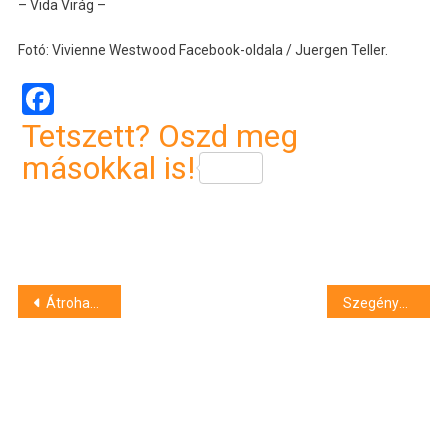
– Vida Virág –
Fotó: Vivienne Westwood Facebook-oldala / Juergen Teller.
Facebook
Tetszett? Oszd meg
másokkal is!
Bejegyzés
Átrohant a kórház üvegajtaján Zámbó Krisztián
Szegényebbek lettek idén az Egyesült Államok milliárdosai
navigáció