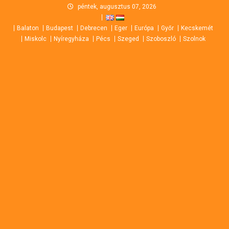
Skip
péntek, augusztus 07, 2026
to
Balaton
Budapest
Debrecen
Eger
Európa
Győr
Kecskemét
content
Miskolc
Nyíregyháza
Pécs
Szeged
Szoboszló
Szolnok