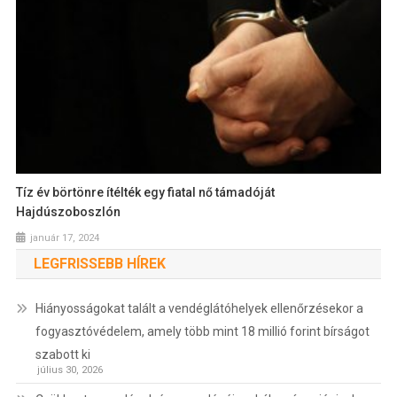
Tíz év börtönre ítélték egy fiatal nő támadóját
Hajdúszoboszlón
január 17, 2024
LEGFRISSEBB HÍREK
Hiányosságokat talált a vendéglátóhelyek ellenőrzésekor a
fogyasztóvédelem, amely több mint 18 millió forint bírságot
szabott ki
július 30, 2026