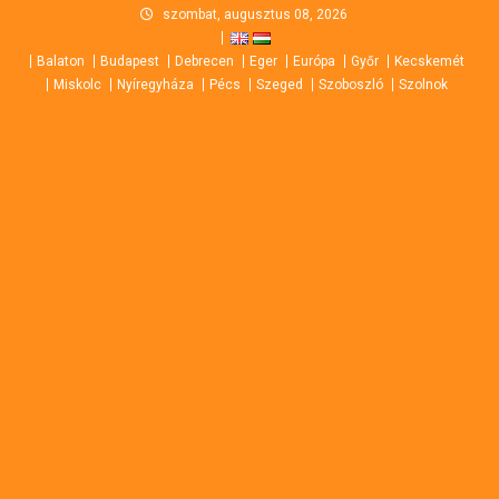
Skip
szombat, augusztus 08, 2026
to
Balaton
Budapest
Debrecen
Eger
Európa
Győr
Kecskemét
content
Miskolc
Nyíregyháza
Pécs
Szeged
Szoboszló
Szolnok