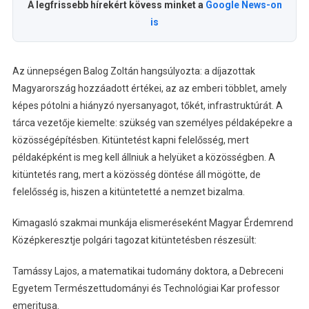
A legfrissebb hírekért kövess minket a
Google News-on
is
Az ünnepségen Balog Zoltán hangsúlyozta: a díjazottak
Magyarország hozzáadott értékei, az az emberi többlet, amely
képes pótolni a hiányzó nyersanyagot, tőkét, infrastruktúrát. A
tárca vezetője kiemelte: szükség van személyes példaképekre a
közösségépítésben. Kitüntetést kapni felelősség, mert
példaképként is meg kell állniuk a helyüket a közösségben. A
kitüntetés rang, mert a közösség döntése áll mögötte, de
felelősség is, hiszen a kitüntetetté a nemzet bizalma.
Kimagasló szakmai munkája elismeréseként Magyar Érdemrend
Középkeresztje polgári tagozat kitüntetésben részesült:
Tamássy Lajos, a matematikai tudomány doktora, a Debreceni
Egyetem Természettudományi és Technológiai Kar professor
emeritusa.