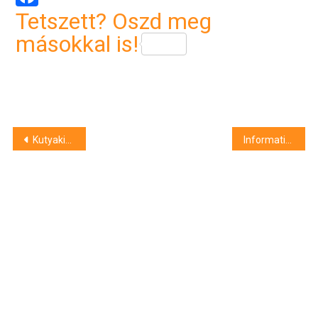
Tetszett? Oszd meg
másokkal is!
Bejegyzés
Kutyakiállítás a debreceni Kossuth Laktanyában
Informatika a felsőoktatásban
navigáció