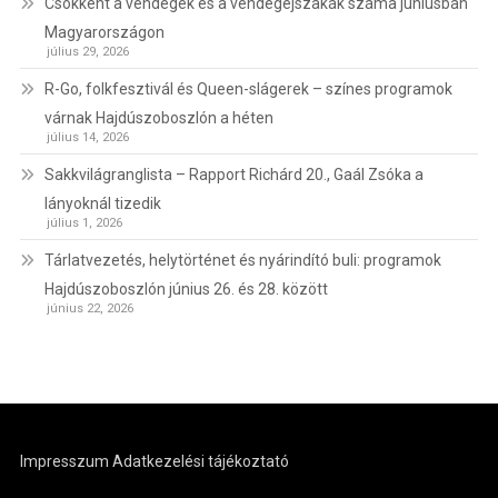
Csökkent a vendégek és a vendégéjszakák száma júniusban
Magyarországon
július 29, 2026
R-Go, folkfesztivál és Queen-slágerek – színes programok
várnak Hajdúszoboszlón a héten
július 14, 2026
Sakkvilágranglista – Rapport Richárd 20., Gaál Zsóka a
lányoknál tizedik
július 1, 2026
Tárlatvezetés, helytörténet és nyárindító buli: programok
Hajdúszoboszlón június 26. és 28. között
június 22, 2026
Impresszum
Adatkezelési tájékoztató