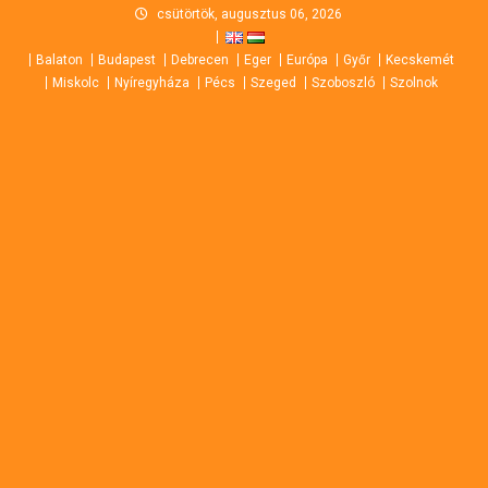
Skip
csütörtök, augusztus 06, 2026
to
Balaton
Budapest
Debrecen
Eger
Európa
Győr
Kecskemét
content
Miskolc
Nyíregyháza
Pécs
Szeged
Szoboszló
Szolnok