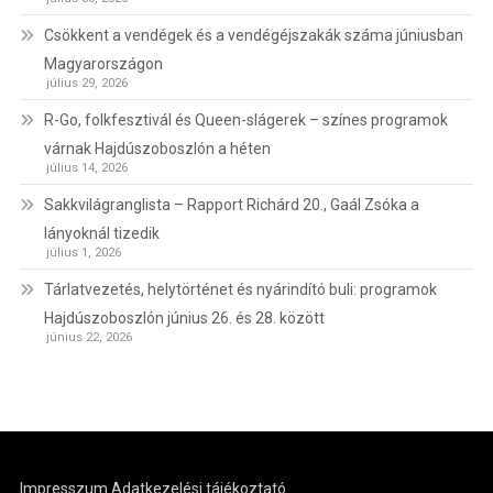
Csökkent a vendégek és a vendégéjszakák száma júniusban
Magyarországon
július 29, 2026
R-Go, folkfesztivál és Queen-slágerek – színes programok
várnak Hajdúszoboszlón a héten
július 14, 2026
Sakkvilágranglista – Rapport Richárd 20., Gaál Zsóka a
lányoknál tizedik
július 1, 2026
Tárlatvezetés, helytörténet és nyárindító buli: programok
Hajdúszoboszlón június 26. és 28. között
június 22, 2026
Impresszum
Adatkezelési tájékoztató