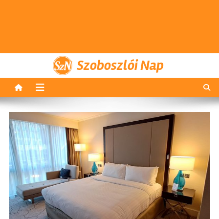
Szoboszlói Nap