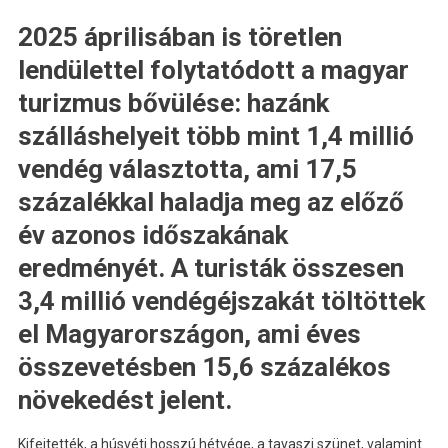
2025 áprilisában is töretlen
lendülettel folytatódott a magyar
turizmus bővülése: hazánk
szálláshelyeit több mint 1,4 millió
vendég választotta, ami 17,5
százalékkal haladja meg az előző
év azonos időszakának
eredményét. A turisták összesen
3,4 millió vendégéjszakát töltöttek
el Magyarországon, ami éves
összevetésben 15,6 százalékos
növekedést jelent.
Kifejtették, a húsvéti hosszú hétvége, a tavaszi szünet, valamint