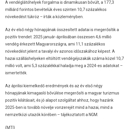
A vendéglátóhelyek forgalma is dinamikusan bővült, a 177,3
milliárd forintos bevételük éves szinten 10,7 százalékos
növekedést tükröz – írták a közleményben.
Az év első négy hónapjának összesített adatai is megerősítik a
pozitív trendet: 2025 január-áprilisában összesen 4,6 millió
vendég érkezett Magyarországra, ami 11,1 százalékos
növekedést jelent a tavalyi év azonos időszakához képest. A
hazai szálláshelyeken eltöltött vendégéjszakák száma közel 10,7
millió volt, ami 5,3 százalékkal haladja meg a 2024-es adatokat –
ismertették.
Az áprilisi kiemelkedő eredmények és az év első négy
hónapjának kimagasló bővülése megerősíti a magyar turizmus
pozitív kilátásait, és jó alapot szolgáltat ahhoz, hogy hazánk
2025-ben is tovább növelje vonzerejét mind a hazai, mind a
nemzetközi utazók körében – tájékoztatott a NGM.
(MTI)