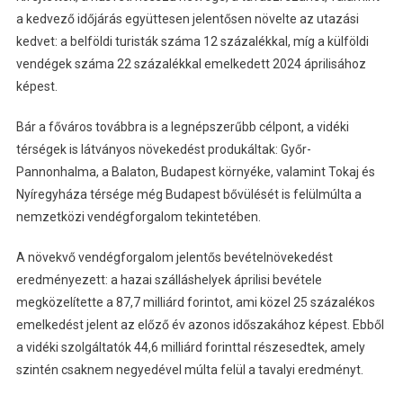
a kedvező időjárás együttesen jelentősen növelte az utazási
kedvet: a belföldi turisták száma 12 százalékkal, míg a külföldi
vendégek száma 22 százalékkal emelkedett 2024 áprilisához
képest.
Bár a főváros továbbra is a legnépszerűbb célpont, a vidéki
térségek is látványos növekedést produkáltak: Győr-
Pannonhalma, a Balaton, Budapest környéke, valamint Tokaj és
Nyíregyháza térsége még Budapest bővülését is felülmúlta a
nemzetközi vendégforgalom tekintetében.
A növekvő vendégforgalom jelentős bevételnövekedést
eredményezett: a hazai szálláshelyek áprilisi bevétele
megközelítette a 87,7 milliárd forintot, ami közel 25 százalékos
emelkedést jelent az előző év azonos időszakához képest. Ebből
a vidéki szolgáltatók 44,6 milliárd forinttal részesedtek, amely
szintén csaknem negyedével múlta felül a tavalyi eredményt.