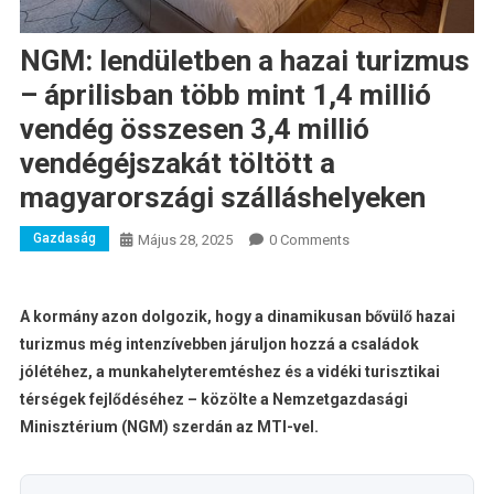
NGM: lendületben a hazai turizmus
– áprilisban több mint 1,4 millió
vendég összesen 3,4 millió
vendégéjszakát töltött a
magyarországi szálláshelyeken
Gazdaság
Május 28, 2025
0 Comments
A kormány azon dolgozik, hogy a dinamikusan bővülő hazai
turizmus még intenzívebben járuljon hozzá a családok
jólétéhez, a munkahelyteremtéshez és a vidéki turisztikai
térségek fejlődéséhez – közölte a Nemzetgazdasági
Minisztérium (NGM) szerdán az MTI-vel.