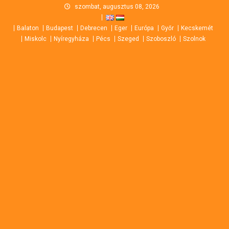
Skip
szombat, augusztus 08, 2026
to
Balaton
Budapest
Debrecen
Eger
Európa
Győr
Kecskemét
content
Miskolc
Nyíregyháza
Pécs
Szeged
Szoboszló
Szolnok