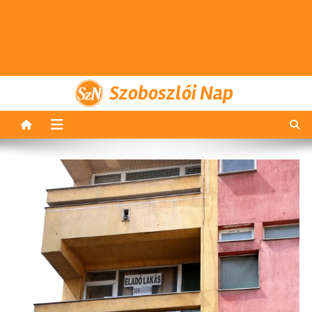
Szoboszlói Nap