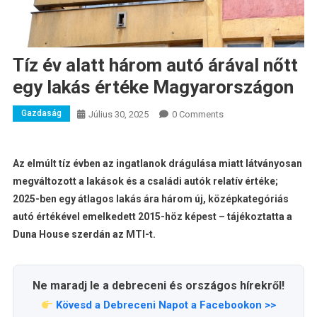
Tíz év alatt három autó árával nőtt
egy lakás értéke Magyarországon
Gazdaság
Július 30, 2025
0 Comments
Az elmúlt tíz évben az ingatlanok drágulása miatt látványosan
megváltozott a lakások és a családi autók relatív értéke;
2025-ben egy átlagos lakás ára három új, középkategóriás
autó értékével emelkedett 2015-höz képest – tájékoztatta a
Duna House szerdán az MTI-t.
Ne maradj le a debreceni és országos hírekről!
Kövesd a Debreceni Napot a Facebookon >>