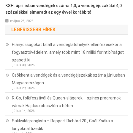
KSH: áprilisban vendégek száma 1,0, a vendégéjszakáké 4,0
százalékkal elmaradt az egy évvel korábbitól
május 28, 2026
LEGFRISSEBB HÍREK
Hiányosságokat talált a vendéglátóhelyek ellenőrzésekor a
fogyasztóvédelem, amely több mint 18 millió forint bírságot
szabott ki
július 30, 2026
Csökkent a vendégek és a vendégéjszakák száma júniusban
Magyarországon
július 29, 2026
R-Go, folkfesztivál és Queen-slágerek – színes programok
várnak Hajdúszoboszlón a héten
július 14, 2026
Sakkvilágranglista – Rapport Richárd 20., Gaál Zsóka a
lányoknál tizedik