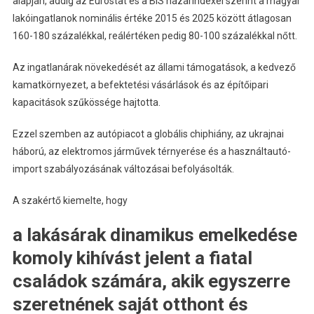
alapján, addig az Eurostat és a BIS házárindexei szerint a magyar
lakóingatlanok nominális értéke 2015 és 2025 között átlagosan
160-180 százalékkal, reálértéken pedig 80-100 százalékkal nőtt.
Az ingatlanárak növekedését az állami támogatások, a kedvező
kamatkörnyezet, a befektetési vásárlások és az építőipari
kapacitások szűkössége hajtotta.
Ezzel szemben az autópiacot a globális chiphiány, az ukrajnai
háború, az elektromos járművek térnyerése és a használtautó-
import szabályozásának változásai befolyásolták.
A szakértő kiemelte, hogy
a lakásárak dinamikus emelkedése
komoly kihívást jelent a fiatal
családok számára, akik egyszerre
szeretnének saját otthont és