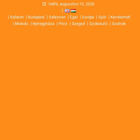
Skip
hétfő, augusztus 10, 2026
to
Balaton
Budapest
Debrecen
Eger
Európa
Győr
Kecskemét
content
Miskolc
Nyíregyháza
Pécs
Szeged
Szoboszló
Szolnok