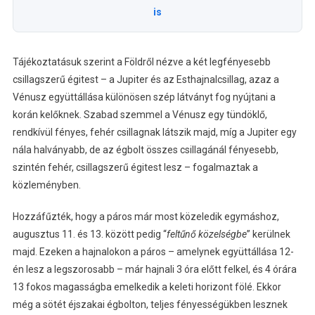
is
Tájékoztatásuk szerint a Földről nézve a két legfényesebb
csillagszerű égitest – a Jupiter és az Esthajnalcsillag, azaz a
Vénusz együttállása különösen szép látványt fog nyújtani a
korán kelőknek. Szabad szemmel a Vénusz egy tündöklő,
rendkívül fényes, fehér csillagnak látszik majd, míg a Jupiter egy
nála halványabb, de az égbolt összes csillagánál fényesebb,
szintén fehér, csillagszerű égitest lesz – fogalmaztak a
közleményben.
Hozzáfűzték, hogy a páros már most közeledik egymáshoz,
augusztus 11. és 13. között pedig “
feltűnő közelségbe
” kerülnek
majd. Ezeken a hajnalokon a páros – amelynek együttállása 12-
én lesz a legszorosabb – már hajnali 3 óra előtt felkel, és 4 órára
13 fokos magasságba emelkedik a keleti horizont fölé. Ekkor
még a sötét éjszakai égbolton, teljes fényességükben lesznek