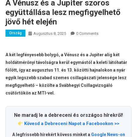
A Vénusz és a Jupiter szoros
együttállása lesz megfigyelhető
jövő hét elején
Ország
Augusztus 8, 2025
0 Comments
A két legfényesebb bolygó, a Vénusz és a Jupiter alig két
holdátmérőnyi távolságra kerül egymástól a keleti látóhatár
fölött, így az augusztus 11. és 13. közötti hajnalokon a nyár
egyik legszebb szabad szemes csillagászati jelensége lesz
megfigyelhető – közölte a Svábhegyi Csillagvizsgáló
csütörtökön az MTI-vel.
Ne maradj le a debreceni és országos hírekről!
Kövesd a Debreceni Napot a Facebookon >>
A legfrissebb hírekért kövess minket a
Google News-on