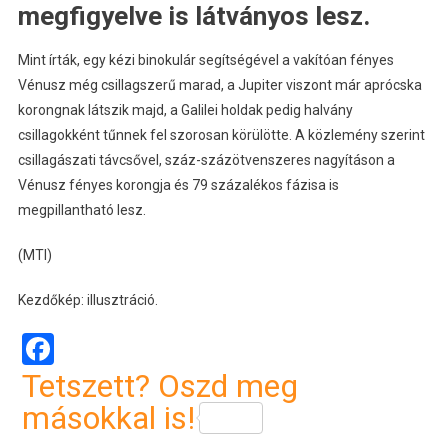
megfigyelve is látványos lesz.
Mint írták, egy kézi binokulár segítségével a vakítóan fényes
Vénusz még csillagszerű marad, a Jupiter viszont már aprócska
korongnak látszik majd, a Galilei holdak pedig halvány
csillagokként tűnnek fel szorosan körülötte. A közlemény szerint
csillagászati távcsővel, száz-százötvenszeres nagyításon a
Vénusz fényes korongja és 79 százalékos fázisa is
megpillantható lesz.
(MTI)
Kezdőkép: illusztráció.
Facebook
Tetszett? Oszd meg
másokkal is!