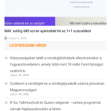
NAV: eddig 685 ezren ajánlották fel az 1+1 százalékot
május 5, 2026
LEGFRISSEBB HÍREK
Hiányosságokat talált a vendéglátóhelyek ellenőrzésekor a
fogyasztóvédelem, amely több mint 18 millió forint bírságot
szabott ki
július 30, 2026
Csökkent a vendégek és a vendégéjszakák száma júniusban
Magyarországon
július 29, 2026
R-Go, folkfesztivál és Queen-slágerek – színes programok
várnak Hajdúszoboszlón a héten