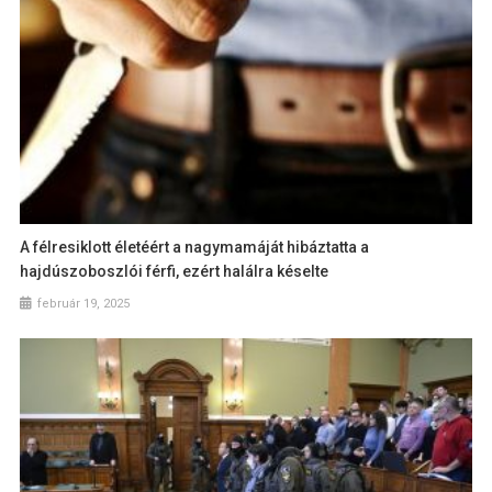
A félresiklott életéért a nagymamáját hibáztatta a
hajdúszoboszlói férfi, ezért halálra késelte
február 19, 2025