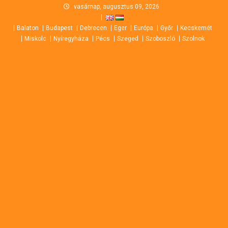
Skip
vasárnap, augusztus 09, 2026
to
Balaton
Budapest
Debrecen
Eger
Európa
Győr
Kecskemét
content
Miskolc
Nyíregyháza
Pécs
Szeged
Szoboszló
Szolnok