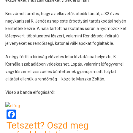
ékszereket, műszaki cikkeket vittek el onnan.
Beszámolt arról is, hogy az elkövetők ötödik társát, a 32 éves
nagykanizsai K. Jenőt aznap este őrbottyáni tartózkodási helyén
kerítették kézre. A nála tartott házkutatás során a nyomozók két
lőfegyvert, többtucatnyi lőszert, valamint Rendőrség-feliratú
jelvényeket és rendőrségi, katonai váll-lapokat foglaltak le.
A négy férfit a bíróság előzetes letartóztatásba helyezte, K.
Kornélia szabadlábon védekezhet. Lopás, valamint lőfegyverrel
vagy lőszerrel visszaélés bűntettének gyanúja miatt folytat
eljárást ellenük a rendőrség – közölte Muszka Zoltán.
Videó a banda elfogásáról:
Facebook
Tetszett? Oszd meg