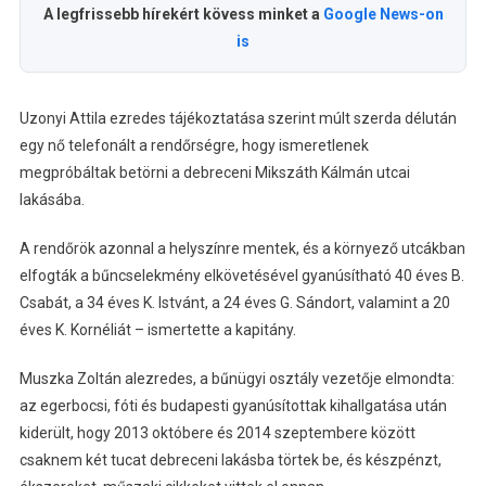
A legfrissebb hírekért kövess minket a
Google News-on
is
Uzonyi Attila ezredes tájékoztatása szerint múlt szerda délután
egy nő telefonált a rendőrségre, hogy ismeretlenek
megpróbáltak betörni a debreceni Mikszáth Kálmán utcai
lakásába.
A rendőrök azonnal a helyszínre mentek, és a környező utcákban
elfogták a bűncselekmény elkövetésével gyanúsítható 40 éves B.
Csabát, a 34 éves K. Istvánt, a 24 éves G. Sándort, valamint a 20
éves K. Kornéliát – ismertette a kapitány.
Muszka Zoltán alezredes, a bűnügyi osztály vezetője elmondta:
az egerbocsi, fóti és budapesti gyanúsítottak kihallgatása után
kiderült, hogy 2013 októbere és 2014 szeptembere között
csaknem két tucat debreceni lakásba törtek be, és készpénzt,