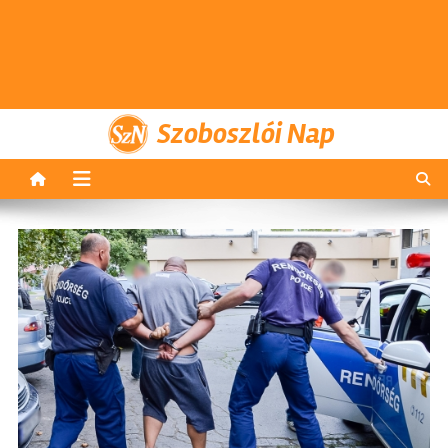
Szoboszlói Nap