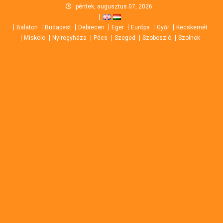
Skip
péntek, augusztus 07, 2026
to
Balaton
Budapest
Debrecen
Eger
Európa
Győr
Kecskemét
content
Miskolc
Nyíregyháza
Pécs
Szeged
Szoboszló
Szolnok