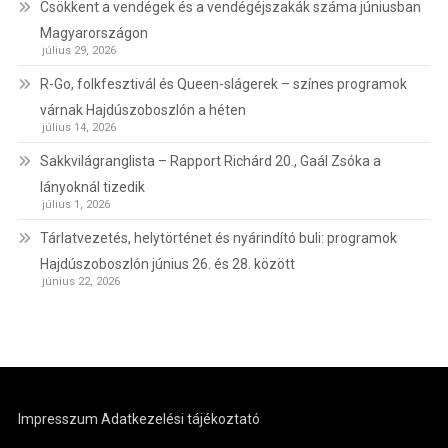
Csökkent a vendégek és a vendégéjszakák száma júniusban
Magyarországon
július 29, 2026
R-Go, folkfesztivál és Queen-slágerek – színes programok
várnak Hajdúszoboszlón a héten
július 14, 2026
Sakkvilágranglista – Rapport Richárd 20., Gaál Zsóka a
lányoknál tizedik
július 1, 2026
Tárlatvezetés, helytörténet és nyárindító buli: programok
Hajdúszoboszlón június 26. és 28. között
június 22, 2026
Impresszum
Adatkezelési tájékoztató