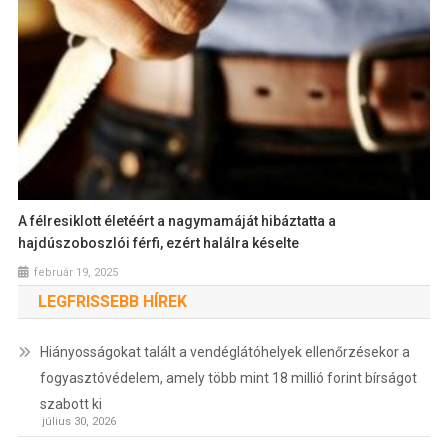
A félresiklott életéért a nagymamáját hibáztatta a
hajdúszoboszlói férfi, ezért halálra késelte
február 19, 2025
LEGFRISSEBB HÍREK
Hiányosságokat talált a vendéglátóhelyek ellenőrzésekor a
fogyasztóvédelem, amely több mint 18 millió forint bírságot
szabott ki
július 30, 2026