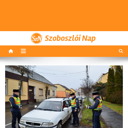
Szoboszlói Nap