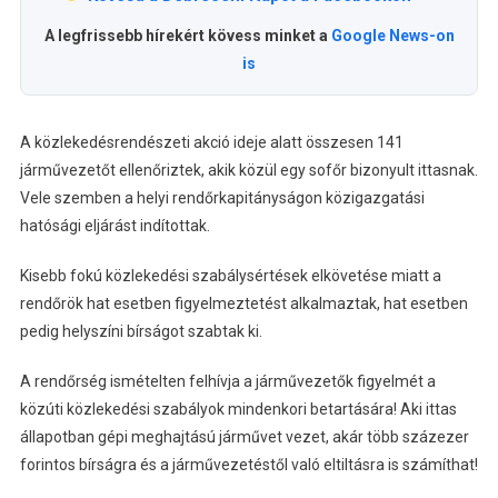
A legfrissebb hírekért kövess minket a
Google News-on
is
A közlekedésrendészeti akció ideje alatt összesen 141
járművezetőt ellenőriztek, akik közül egy sofőr bizonyult ittasnak.
Vele szemben a helyi rendőrkapitányságon közigazgatási
hatósági eljárást indítottak.
Kisebb fokú közlekedési szabálysértések elkövetése miatt a
rendőrök hat esetben figyelmeztetést alkalmaztak, hat esetben
pedig helyszíni bírságot szabtak ki.
A rendőrség ismételten felhívja a járművezetők figyelmét a
közúti közlekedési szabályok mindenkori betartására! Aki ittas
állapotban gépi meghajtású járművet vezet, akár több százezer
forintos bírságra és a járművezetéstől való eltiltásra is számíthat!