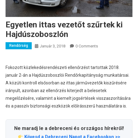
Egyetlen ittas vezetőt szűrtek ki
Hajdúszoboszlón
Rendőrség
Január 3, 2018
0 Comments
Fokozott közlekedésrendészeti ellenőrzést tartottak 2018.
január 2-án a Hajdúszoboszlói Rendőrkapitányság munkatársai.
A közúti kontroll elsősorban az ittas járművezetők kiszűrésére
irányult, azonban az ellenőrzés kiterjedt a belesetek
megelőzésére, valamint a kiemelt jogsértések visszaszorítására
és a passzív biztonsági eszközök előírásszerű használatára is.
Ne maradj le a debreceni és országos hírekről!
Kövesd a Debreceni Napot a Facebookon >>