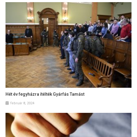
Hét év fegyházra ítélték Gyárfás Tamást
február 8, 2024