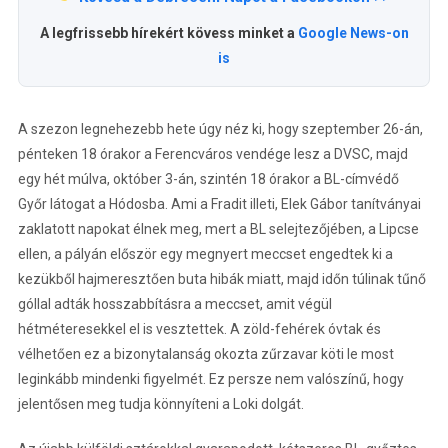
A legfrissebb hírekért kövess minket a
Google News-on
is
A szezon legnehezebb hete úgy néz ki, hogy szeptember 26-án,
pénteken 18 órakor a Ferencváros vendége lesz a DVSC, majd
egy hét múlva, október 3-án, szintén 18 órakor a BL-címvédő
Győr látogat a Hódosba. Ami a Fradit illeti, Elek Gábor tanítványai
zaklatott napokat élnek meg, mert a BL selejtezőjében, a Lipcse
ellen, a pályán először egy megnyert meccset engedtek ki a
kezükből hajmeresztően buta hibák miatt, majd időn túlinak tűnő
góllal adták hosszabbításra a meccset, amit végül
hétméteresekkel el is vesztettek. A zöld-fehérek óvtak és
vélhetően ez a bizonytalanság okozta zűrzavar köti le most
leginkább mindenki figyelmét. Ez persze nem valószínű, hogy
jelentősen meg tudja könnyíteni a Loki dolgát.