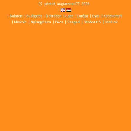
Skip
péntek, augusztus 07, 2026
to
Balaton
Budapest
Debrecen
Eger
Európa
Győr
Kecskemét
content
Miskolc
Nyíregyháza
Pécs
Szeged
Szoboszló
Szolnok