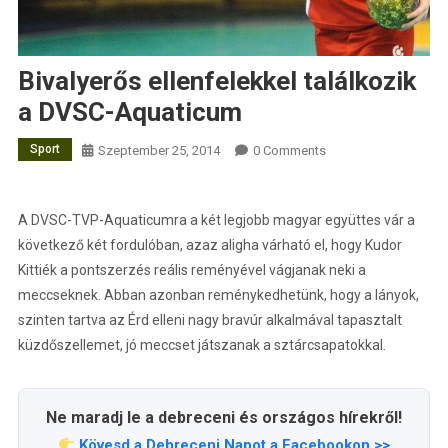
Bivalyerős ellenfelekkel találkozik
a DVSC-Aquaticum
Sport
Szeptember 25, 2014
0 Comments
A DVSC-TVP-Aquaticumra a két legjobb magyar együttes vár a
következő két fordulóban, azaz aligha várható el, hogy Kudor
Kittiék a pontszerzés reális reményével vágjanak neki a
meccseknek. Abban azonban reménykedhetünk, hogy a lányok,
szinten tartva az Érd elleni nagy bravúr alkalmával tapasztalt
küzdőszellemet, jó meccset játszanak a sztárcsapatokkal.
Ne maradj le a debreceni és országos hírekről!
Kövesd a Debreceni Napot a Facebookon >>