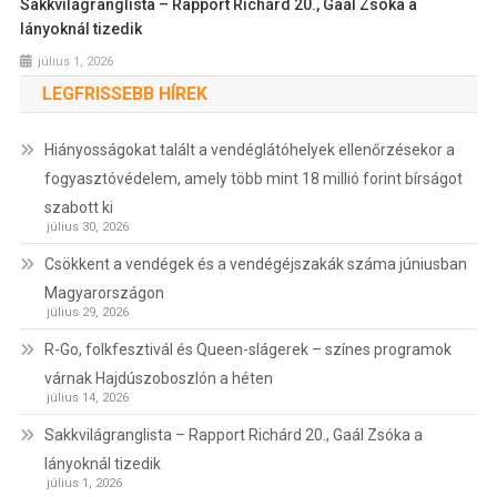
Sakkvilágranglista – Rapport Richárd 20., Gaál Zsóka a
lányoknál tizedik
július 1, 2026
LEGFRISSEBB HÍREK
Hiányosságokat talált a vendéglátóhelyek ellenőrzésekor a
fogyasztóvédelem, amely több mint 18 millió forint bírságot
szabott ki
július 30, 2026
Csökkent a vendégek és a vendégéjszakák száma júniusban
Magyarországon
július 29, 2026
R-Go, folkfesztivál és Queen-slágerek – színes programok
várnak Hajdúszoboszlón a héten
július 14, 2026
Sakkvilágranglista – Rapport Richárd 20., Gaál Zsóka a
lányoknál tizedik
július 1, 2026