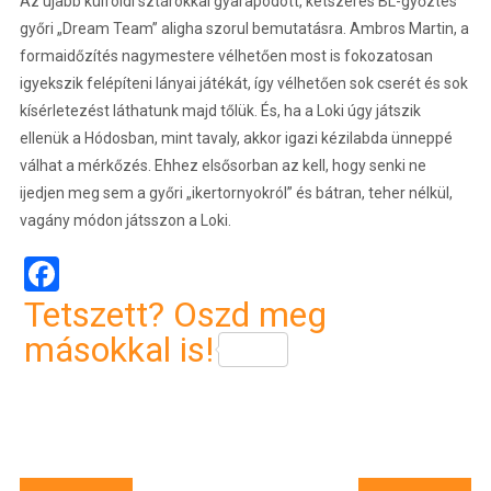
Az újabb külföldi sztárokkal gyarapodott, kétszeres BL-győztes
győri „Dream Team” aligha szorul bemutatásra. Ambros Martin, a
formaidőzítés nagymestere vélhetően most is fokozatosan
igyekszik felépíteni lányai játékát, így vélhetően sok cserét és sok
kísérletezést láthatunk majd tőlük. És, ha a Loki úgy játszik
ellenük a Hódosban, mint tavaly, akkor igazi kézilabda ünneppé
válhat a mérkőzés. Ehhez elsősorban az kell, hogy senki ne
ijedjen meg sem a győri „ikertornyokról” és bátran, teher nélkül,
vagány módon játsszon a Loki.
Facebook
Tetszett? Oszd meg
másokkal is!