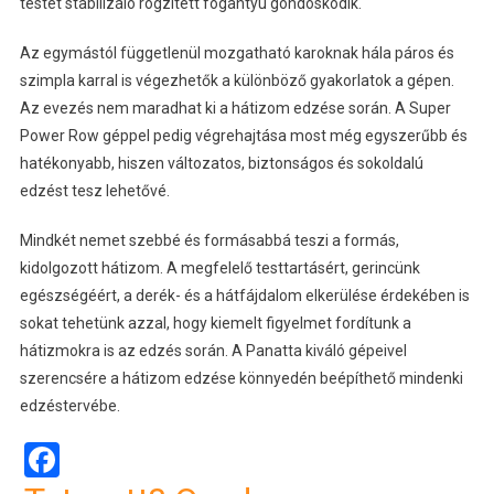
testet stabilizáló rögzített fogantyú gondoskodik.
Az egymástól függetlenül mozgatható karoknak hála páros és
szimpla karral is végezhetők a különböző gyakorlatok a gépen.
Az evezés nem maradhat ki a hátizom edzése során. A Super
Power Row géppel pedig végrehajtása most még egyszerűbb és
hatékonyabb, hiszen változatos, biztonságos és sokoldalú
edzést tesz lehetővé.
Mindkét nemet szebbé és formásabbá teszi a formás,
kidolgozott hátizom. A megfelelő testtartásért, gerincünk
egészségéért, a derék- és a hátfájdalom elkerülése érdekében is
sokat tehetünk azzal, hogy kiemelt figyelmet fordítunk a
hátizmokra is az edzés során. A Panatta kiváló gépeivel
szerencsére a hátizom edzése könnyedén beépíthető mindenki
edzéstervébe.
Facebook