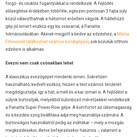
forgó- és csuklós fogantyúkkal is rendelkezik. A fejlődés
elősegítése érdekében többféle, egészen pontosan 3 fajta súly
közül választhatnak a hátizmot erősíteni vágyók. A hátlehúzó
gép jól ismert eszköz egy kis csavarral, a Panatta
tolmácsolásában. Akinek megjött a kedve az edzéshez, a
Mánia
Fitnessnél találkozhat számos kondigéppel
, sok közülük otthoni
edzésre is alkalmas.
Evezni nem csak csónakban lehet
A klasszikus evezőgépet mindenki ismeri. Sokrétűen
használható, kedvelt eszköz, hiszen a test számos területét
megdolgoztatja: így a hát, a mell és a kar izmait is. A fejlődést a
súlyok biztosítják, melyekből különböző méretűekkel rendelkezik
a Panatta Super Power Row gépe. A komfortot az ülésmagasság
és a kezdési szög beállítása adja meg használója számára. A
biztonságos használatról pedig az indítókar – mely a mozgás
megkezdésekor, illetve befejezésekor hasznos -, valamint a