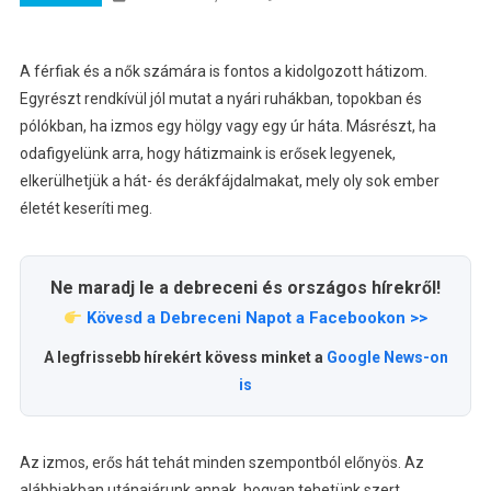
A férfiak és a nők számára is fontos a kidolgozott hátizom.
Egyrészt rendkívül jól mutat a nyári ruhákban, topokban és
pólókban, ha izmos egy hölgy vagy egy úr háta. Másrészt, ha
odafigyelünk arra, hogy hátizmaink is erősek legyenek,
elkerülhetjük a hát- és derákfájdalmakat, mely oly sok ember
életét keseríti meg.
Ne maradj le a debreceni és országos hírekről!
Kövesd a Debreceni Napot a Facebookon >>
A legfrissebb hírekért kövess minket a
Google News-on
is
Az izmos, erős hát tehát minden szempontból előnyös. Az
alábbiakban utánajárunk annak, hogyan tehetünk szert