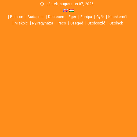
Skip
péntek, augusztus 07, 2026
to
Balaton
Budapest
Debrecen
Eger
Európa
Győr
Kecskemét
content
Miskolc
Nyíregyháza
Pécs
Szeged
Szoboszló
Szolnok