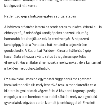
kidolgozott hátizomra.
Hátlehúzó gép a hátizomépítés szolgálatában
A hátizom erősítése kitartó és rendszeres munkával érhető el. Ha
ehhez profi, jó minőségű kondigépeket használunk, még
hamarabb érezhetjük az edzés eredményét. A népszerű
kondigépgyártó, a Panatta a hát izmairól is teljeskörűen
gondoskodik. A Super Lat Pulldown Circular hátlehúzó gép
használata elhozza a változatos és izgalmas sportolás
élményét. Használatával nemcsak a mellizmokat, de a kar izmait
is kellően megdolgoztathatjuk.
Ez a sokoldalú masina egymástól függetlenül mozgatható
karokkal rendelkezik, mely lehetővé teszi a monolaterális és a
bilaterális gyakorlatok végzését is. A központi fogantyú pedig
megoldja a test bombabiztos stabilizálását, mely az egyoldalú
gyakorlatok végzése során kiemelt jelentőséggel bír. Emellett